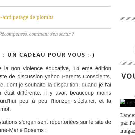
-anti petage de plombs
-Récompenses, comment s'en sortir ?
 : UN CADEAU POUR VOUS :-)
de la non violence éducative, 14 eme édition
VOU
iste de discussion yahoo Parents Conscients.
, dont je souhaite la disparition, quand je l'ai
n était différente, il y avait beaucoup moins
urd'hui peu à peu l'horizon s'éclaircit et la
n mot.
Lance
ations s'organisent répertoriées sur le site de
par l'
Anne-Marie Bosems :
magazi