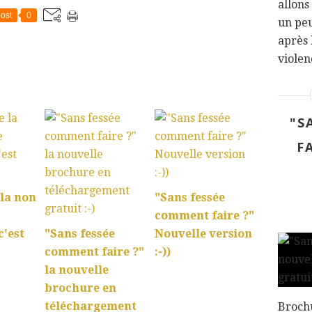
allons
ost
0
un peu
après 
violenc
:
"S
F
 la non
"Sans fessée
comment faire ?"
c'est
"Sans fessée
Nouvelle version
comment faire ?"
:-))
la nouvelle
brochure en
téléchargement
Broch