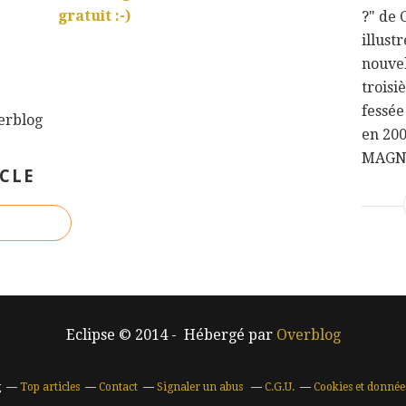
gratuit :-)
?" de
illust
nouvel
troisi
fessée
verblog
en 2007
MAGNI
CLE
Eclipse © 2014 - Hébergé par
Overblog
g
Top articles
Contact
Signaler un abus
C.G.U.
Cookies et donnée