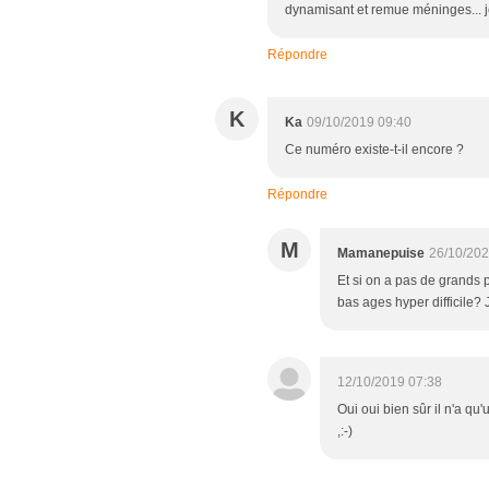
dynamisant et remue méninges... je
Répondre
K
Ka
09/10/2019 09:40
Ce numéro existe-t-il encore ?
Répondre
M
Mamanepuise
26/10/202
Et si on a pas de grands p
bas ages hyper difficile? 
12/10/2019 07:38
Oui oui bien sûr il n'a q
,:-)