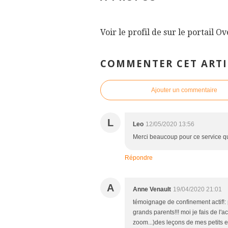
Voir le profil de
sur le portail O
COMMENTER CET ARTI
Ajouter un commentaire
L
Leo
12/05/2020 13:56
Merci beaucoup pour ce service qu
Répondre
A
Anne Venault
19/04/2020 21:01
témoignage de confinement actif!: 
grands parents!!! moi je fais de 
zoom...)des leçons de mes petits e