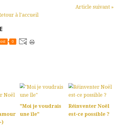
Article suivant »
Retour à l'accueil
E
ost
0
:
"Moi je voudrais
Réinventer Noël
'amour
une île"
est-ce possible ?
-)