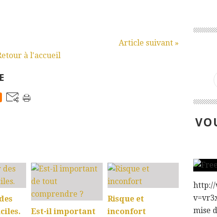
Article suivant »
Retour à l'accueil
E
VOU
:
http:
v=vr3x
des
Risque et
mise 
ciles.
Est-il important
inconfort