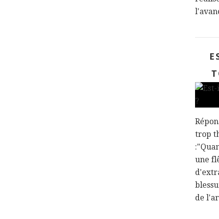
l'avan
E
T
Répon
trop t
:"Qua
une fl
d'extr
blessu
de l'a