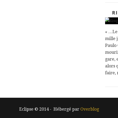
R
« …Le 
mille 
Paulo 
mourir
gare, 
alors 
faire, 
Eclipse © 2014 - Hébergé par
Overblog