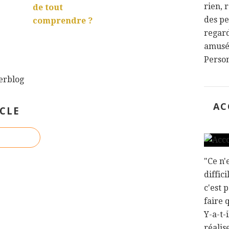
rien, r
de tout
des pe
comprendre ?
regard
amusée
Person
verblog
AC
CLE
"Ce n'
diffic
c'est 
faire 
Y-a-t-
réalis