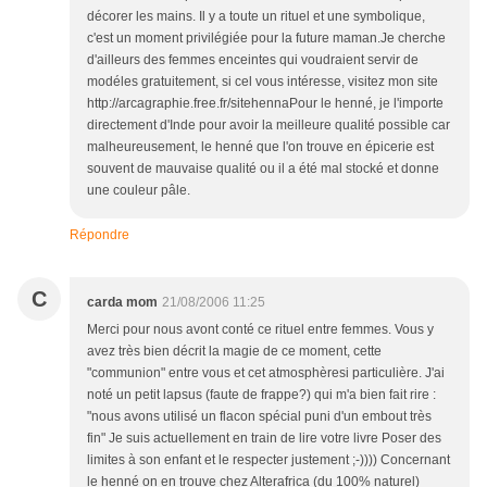
décorer les mains. Il y a toute un rituel et une symbolique,
c'est un moment privilégiée pour la future maman.Je cherche
d'ailleurs des femmes enceintes qui voudraient servir de
modéles gratuitement, si cel vous intéresse, visitez mon site
http://arcagraphie.free.fr/sitehennaPour le henné, je l'importe
directement d'Inde pour avoir la meilleure qualité possible car
malheureusement, le henné que l'on trouve en épicerie est
souvent de mauvaise qualité ou il a été mal stocké et donne
une couleur pâle.
Répondre
C
carda mom
21/08/2006 11:25
Merci pour nous avont conté ce rituel entre femmes. Vous y
avez très bien décrit la magie de ce moment, cette
"communion" entre vous et cet atmosphèresi particulière. J'ai
noté un petit lapsus (faute de frappe?) qui m'a bien fait rire :
"nous avons utilisé un flacon spécial puni d'un embout très
fin" Je suis actuellement en train de lire votre livre Poser des
limites à son enfant et le respecter justement ;-)))) Concernant
le henné on en trouve chez Alterafrica (du 100% naturel)