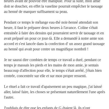
heures avant de pouvoir être manipulé. Pour la suite, mon amie
doit se doucher, en effet la vaseline pourrait empêcher le taouage
au henné de marquer suffisament sa peau.
Pendant ce temps le mélange eau-thé noir-henné attendait son
heure, il faut le préparer deux heures à l'avance. Coline s'était
entrainée à faire des dessins qui pourraient servir de taouage et en
avait préparé un pour ce jour-là. Elle a demandé à notre amie son
accord et s'est lancée dans la confection d' un assez grand taouage
au henné qui avait pour centre un magnifique nombril !
Je ne saurai dire combien de temps ce travail a duré, pendant ce
temps je massais les pieds et les mains de mon amie, je sentais
beaucoup d'affection pour elle, le temps s'était arrété, j'étais bien
centrée, concentrée sur elle et sur mon propre ressenti.
Le rituel a fait ce travail d'apaisement un peu magique, j'ai laissé
aller, laissé faire, les choses se présentant naturellement l'une après
l'autre.
J'oubliais de dire que les enfants de G étaient là, ils n'ont