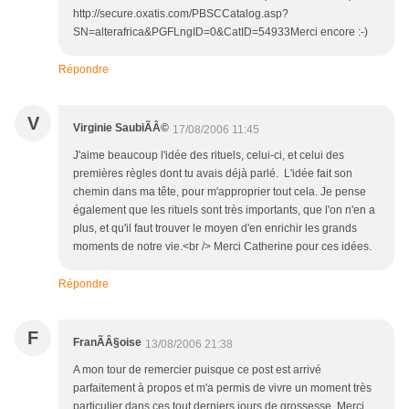
http://secure.oxatis.com/PBSCCatalog.asp?
SN=alterafrica&PGFLngID=0&CatID=54933Merci encore :-)
Répondre
V
Virginie SaubiÃÂ©
17/08/2006 11:45
J'aime beaucoup l'idée des rituels, celui-ci, et celui des
premières règles dont tu avais déjà parlé. L'idée fait son
chemin dans ma tête, pour m'approprier tout cela. Je pense
également que les rituels sont très importants, que l'on n'en a
plus, et qu'il faut trouver le moyen d'en enrichir les grands
moments de notre vie.<br /> Merci Catherine pour ces idées.
Répondre
F
FranÃÂ§oise
13/08/2006 21:38
A mon tour de remercier puisque ce post est arrivé
parfaitement à propos et m'a permis de vivre un moment très
particulier dans ces tout derniers jours de grossesse. Merci