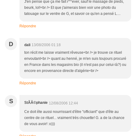
J'en pense que ça me fait r^^ever, sauf le massage de pieds,
beurk, lol!<br /> Et que j'aimerais bien voir une photo du
tatouage sur le ventre de G, et savoir ce qu'en a pensé L....
Répondre
D
dali
13/08/2006 01:18
ton récit me laisse vraiment rêveuse<br /> je trouve ce rituel
envoutant<br /> quant au henné, je m'en suis toujours procuré
en France dans les magasins bio (il n'est pas pur celui-là?) ou
encore en provenance directe d'algérie<br />
Répondre
S
StÃÂ©phanie
12/08/2006 12:44
Ce doit ête aussi nourrissant d'être "officiant" que d'ête au
centre de ce rituel... vraiment très chouette! G. a de la chance
de vous avoir! :o)))