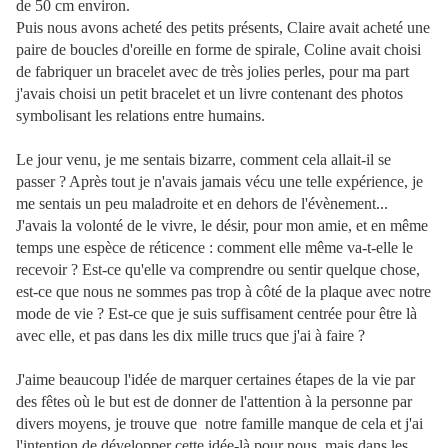
de 50 cm environ.
Puis nous avons acheté des petits présents, Claire avait acheté une
paire de boucles d'oreille en forme de spirale, Coline avait choisi
de fabriquer un bracelet avec de très jolies perles, pour ma part
j'avais choisi un petit bracelet et un livre contenant des photos
symbolisant les relations entre humains.
Le jour venu, je me sentais bizarre, comment cela allait-il se
passer ? Après tout je n'avais jamais vécu une telle expérience, je
me sentais un peu maladroite et en dehors de l'évènement...
J'avais la volonté de le vivre, le désir, pour mon amie, et en même
temps une espèce de réticence : comment elle même va-t-elle le
recevoir ? Est-ce qu'elle va comprendre ou sentir quelque chose,
est-ce que nous ne sommes pas trop à côté de la plaque avec notre
mode de vie ? Est-ce que je suis suffisament centrée pour être là
avec elle, et pas dans les dix mille trucs que j'ai à faire ?
J'aime beaucoup l'idée de marquer certaines étapes de la vie par
des fêtes où le but est de donner de l'attention à la personne par
divers moyens, je trouve que notre famille manque de cela et j'ai
l'intention de développer cette idée-là pour nous, mais dans les