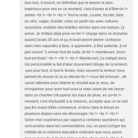
tout cela, il ressort, en définitive que le besoin le plus
impérieux pour moi en ce moment, c'est d'aimer et d'être<br />
aimée.<br /> <br /> <br /> Tout le reste, coudre, tricoter, faire
du vélo, nager, chanter, créer un jardin bio avec cultures
associées, installer des toilettes sèches dans ma maison, j'y
arrive. Je m'étais déjà prise en<br /> charge dans ce domaine
quand j'avais 30 ans et ça m'avait donné pleine confiance
dans mes capacités à faire, à apprendre, à être patiente, à ne
pas vouloir "y arriver tout de suite, là<br /> maintenant, sinon
tout est foutu".<br /> <br /> <br /> Maintenant, j'ai intégré dans
ma personnalité le fait d'aller doucement (éloge de la lenteur)
-pas pour tout, ni tout le temps, mais souvent la lenteur nous
permet de réussir là où la vitesse<br /> nous fait échouer-, de
savoir attendre pour obtenir le résultat que je veux, de
m'organiser pour avoir tout sous la main avant de me lancer
dans un chantier (récupérer les eaux de pluie, en ce<br />
moment, c'est d'actualité à la maison), accepter que ce ne soit
pas fini avant d'être commencé, et donc faire le travail en
plusieurs étapes sans me décourager.<br /> <br /> <br />
Selon mon expérience par rapport à certaines questions qui
sont posées dans les commentaires, oui, on peut corriger les
méfaits de la violence éducative ordinaire que nous avons