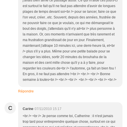
j'avais bien aimé ce passage aussi. Ce qui m'aide ces jours-ci
est surtout le fait qu'il ne faut pas attendre d'avoir de longues
plages de temps devant soi<br /> pour se lancer, faire ce que
l'on veut, créer...etc. Souvent, depuis des années, frustrée de
ne pouvoir faire ce que je voulais, ce qui me démangeait le
bout des doigts, j'attendais qu'il n'y ait<br /> plus personne à
la maison. Or, ces moments n'arrivaient que très rarement et
ma frustration grandissait de jour en jour. Finalement,
maintenant j'attrape 10 minutes ici, une demi-heure là, et<br
/> plus s'il y a plus. Même pour une petite balade pour se
changer les idées, sortir 20 minutes du brouhaha de la
maison et des cent mille chose qu'il y a à y faire, pour
regarder les couleurs de<br /> l'automne, ça fait un bien fou !
En gros, il ne faut pas attendre !<br /> <br /> <br /> Bonne
semaine à toutes<br /> <br /> <br /> <br /> <br /> <br /> <br />
Répondre
C
Carine
07/11/2010 15:17
<br /> <br /> Je pense comme toi, Catherine : il n'est jamais
trop tard pour entreprendre quelque chose, surtout en ce qui