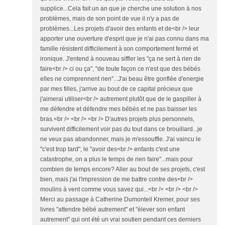
supplice...Cela fait un an que je cherche une solution à nos
problèmes, mais de son point de vue il n'y a pas de
problèmes...Les projets d'avoir des enfants et de<br /> leur
apporter une ouverture d'esprit que je n'ai pas connu dans ma
famille résistent difficilement à son comportement fermé et
ironique. J'entend à nouveau siffler les "ça ne sert à rien de
faire<br /> ci ou ça", "de toute façon ce n'est que des bébés
elles ne comprennent rien"...J'ai beau être gonflée d'energie
par mes filles, j'arrive au bout de ce capital précieux que
j'aimerai utiliser<br /> autrement plutôt que de le gaspiller à
me défendre et défendre mes bébés et ne pas baisser les
bras.<br /> <br /> <br /> D'autres projets plus personnels,
survivent difficilement voir pas du tout dans ce brouillard...je
ne veux pas abandonner, mais je m'essouffle. J'ai vaincu le
"c'est trop tard", le "avoir des<br /> enfants c'est une
catastrophe, on a plus le temps de rien faire"...mais pour
combien de temps encore? Aller au bout de ses projets, c'est
bien, mais j'ai l'impression de me battre contre des<br />
moulins à vent comme vous savez qui...<br /> <br /> <br />
Merci au passage à Catherine Dumonteil Kremer, pour ses
livres "attendre bébé autrement" et "élever son enfant
autrement" qui ont été un vrai soutien pendant ces derniers