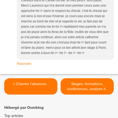
chevaux dans le Cantal cet été. et mes peurs sont partis.
Merci Laurence qui m'a donné mon premier cours avec une
approche<br /> dans le respect du cheval. c'est le cheval qui
est venu à moi et pas l'inverse. je cours pas encore mais je
marche au bord de mer et je regarde la vie. je fais pas de
piano car comme me le<br /> repétaient mes parents on n'a
pas de place alors tu feras de la flûte. inutile de vous dire que
je n'ai jamais continué. alors oui votre article catherine
résonne et je me dis non c'est pas trop<br /> tard pour courir
et faire du piano. merci pour ce bel article.bon stage à Paris.
bonne soirée à tous<br /> <br /> <br /> <br />
Répondre
< Chanter l'absence...
Stages, formations,
conférences, analyse de
pratique >
Hébergé par Overblog
Top articles