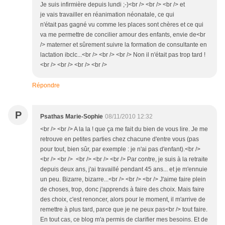
Je suis infirmière depuis lundi ;-)<br /> <br /> <br /> et
je vais travailler en réanimation néonatale, ce qui
n'était pas gagné vu comme les places sont chères et ce qui
va me permettre de concilier amour des enfants, envie de<br
/> materner et sûrement suivre la formation de consultante en
lactation ibclc...<br /> <br /> <br /> Non il n'était pas trop tard !
<br /> <br /> <br /> <br />
Répondre
P
Psathas Marie-Sophie
08/11/2010 12:32
<br /> <br /> A la la ! que ça me fait du bien de vous lire. Je me
retrouve en petites parties chez chacune d'entre vous (pas
pour tout, bien sûr, par exemple : je n'ai pas d'enfant).<br />
<br /> <br /> <br /> <br /> <br /> Par contre, je suis à la retraite
depuis deux ans, j'ai travaillé pendant 45 ans... et je m'ennuie
un peu. Bizarre, bizarre...<br /> <br /> <br /> J'aime faire plein
de choses, trop, donc j'apprends à faire des choix. Mais faire
des choix, c'est renoncer, alors pour le moment, il m'arrive de
remettre à plus tard, parce que je ne peux pas<br /> tout faire.
En tout cas, ce blog m'a permis de clarifier mes besoins. Et de