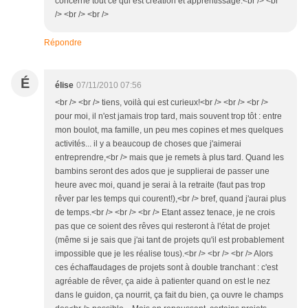
concerne tout ce qui est création et apprentissage.<br /> <br
/> <br /> <br />
Répondre
É
élise
07/11/2010 07:56
<br /> <br /> tiens, voilà qui est curieux!<br /> <br /> <br />
pour moi, il n'est jamais trop tard, mais souvent trop tôt : entre
mon boulot, ma famille, un peu mes copines et mes quelques
activités... il y a beaucoup de choses que j'aimerai
entreprendre,<br /> mais que je remets à plus tard. Quand les
bambins seront des ados que je supplierai de passer une
heure avec moi, quand je serai à la retraite (faut pas trop
rêver par les temps qui courent!),<br /> bref, quand j'aurai plus
de temps.<br /> <br /> <br /> Etant assez tenace, je ne crois
pas que ce soient des rêves qui resteront à l'état de projet
(même si je sais que j'ai tant de projets qu'il est probablement
impossible que je les réalise tous).<br /> <br /> <br /> Alors
ces échaffaudages de projets sont à double tranchant : c'est
agréable de rêver, ça aide à patienter quand on est le nez
dans le guidon, ça nourrit, ça fait du bien, ça ouvre le champs