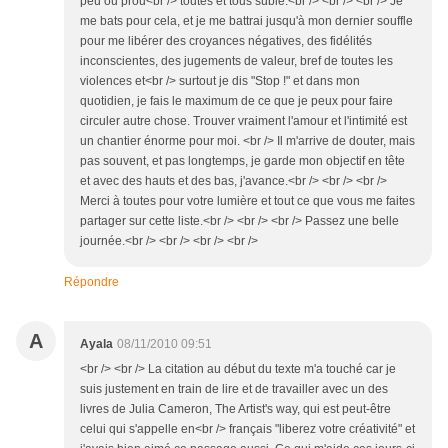
peu ou prou<br /> toutes et tous subie.<br /> <br /> <br /> Je
me bats pour cela, et je me battrai jusqu'à mon dernier souffle
pour me libérer des croyances négatives, des fidélités
inconscientes, des jugements de valeur, bref de toutes les
violences et<br /> surtout je dis "Stop !" et dans mon
quotidien, je fais le maximum de ce que je peux pour faire
circuler autre chose. Trouver vraiment l'amour et l'intimité est
un chantier énorme pour moi. <br /> Il m'arrive de douter, mais
pas souvent, et pas longtemps, je garde mon objectif en tête
et avec des hauts et des bas, j'avance.<br /> <br /> <br />
Merci à toutes pour votre lumière et tout ce que vous me faites
partager sur cette liste.<br /> <br /> <br /> Passez une belle
journée.<br /> <br /> <br /> <br />
Répondre
A
Ayala
08/11/2010 09:51
<br /> <br /> La citation au début du texte m'a touché car je
suis justement en train de lire et de travailler avec un des
livres de Julia Cameron, The Artist's way, qui est peut-être
celui qui s'appelle en<br /> français "liberez votre créativité" et