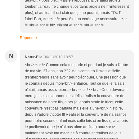
des<br /> possible... Mais en repoussant, certains projets
tombent à l'eau (je change et certains projets ne m'intéressent
plus), et au final, il est clair que je ne pourai jamais TOUT
faire! Bah, c'est<br /> peut être un écrémage nécessaire...<br
/> <br /> <br /> biz. éliz<br /> <br /> <br /> <br />
Répondre
N
Natur-Elle
06/11/2010 18:57
<br /> <br /> Comme cela me parle et pourtant je suis à l'aube
de ma vie, 27 ans, non ??? Mais combien il m'est difficile
d'entreprendre sans avoir peur d'échouer. Une pression que
je connais depuis mon<br /> enfance. Tout ce que je faisais
n'était jamais assez bien....<br /> <br /> <br /> Or en devenant
mère je me suis donnée des défis, réaliser la couverture de
naissance de notre fils, alors j'ai appris seule le tricot, cette
couverture n'est pas parfaite mais elle a une<br /> histoire,
depuis j'adore tricoter !!! Réaliser la couverture de naissance
pour notre second enfant mais cette fois-ci en tissu, j'ai appris
le pacthwork (que je n'ai pas aimé au final) pour<br />
maintenant avoir ma machine à coudre et réaliser de jolis