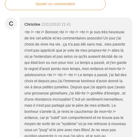
Ajouter un commentaire
C
Christine
22/12/2010 21:41
<br /> <br /> Bonsoir,<br /> <br /> <br /> je suis très heureuse
de lire cet article et les commentaires associés! Un jour j'ai
choisi de vivre ma vie...ça n'a pas été sans mal...mes parents
n'ont pas apprécié que je vole de mes propres<br /> ailes là
où je l'entendais et pas selon ce qu'ils avaient décidé de ce
qui était bon ou non pour moi. Le temps a passé, et j'en garde
le regret d'avoir perdu mon temps, mon enfance et mon<br />
adolescence.<br /> <br /> <br /> Le temps a passé, j'ai fait des
choix et depuis peu j'ai l'immense bonheur d'avoir donné la
vie à deux petites jumelles. Depuis que j'ai appris que j'avais
une grossesse gémellaire, j'ai été<br /> gonflée d'énergie...et
d'une résistance incroyable! C'est un sentiment merveilleux,
mais il n'est pas partagé par le père de mes enfants. Le
bonheur s'arrete là, je revis le cauchemar de mon<br />
enfance, car je "subit" son comportement et ne trouve pas le
moyen de sortir de ce "système" où je me retrouve à nouveau
sous un "joug" et le pire avec mes filles! Je ne veux pas
qu'elles vivent<br /> ce que j'ai vécu, et je suis au