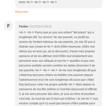
mois.<br /> <br /> <br /> <br />
Répondre
F
Fanfan
10/12/2010 09:32
<br /> <br /> Parce que je suis une enfant "fait-plaisir" qui a
longtemps été "au service" de ses parents, ou plutôt au
service de l'enfant intérieur de ses parents, j'ai mis 30 ans à
réaliser que j'avais le<br /> droit d'être heureuse, d'être moi-
même (ou en tout cas, de le découvrir), d'avoir mes propres
opinions et de les affirmer, bref d'être tout simplement une
personne avec ses défauts et ses<br /> qualités et pas une
personne parfaite sensée combler les failles (énormes !) de
ses parents.<br /> <br /> <br /> Je me suis longtemps dit que
c'était trop tard pour refaire du théâtre (ma passion depuis
l'adolescence) et je me suis longtemps dit aussi que c'était
trop tard pour créer ma propre activité.<br /> Mais depuis la
naissance de ma fille (même si c'est très éprouvant et difficile
!), je me sens pousser des ailes, je suis sa mère et pourtant
c'est elle, du haut de ses 8 mois qui m'élève ! Je me<br /> suis
rendue compte qu'il n'y avait pas besoin d'être parfaite pour