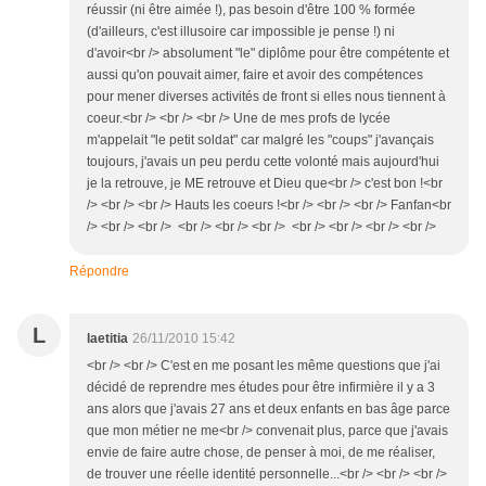
réussir (ni être aimée !), pas besoin d'être 100 % formée
(d'ailleurs, c'est illusoire car impossible je pense !) ni
d'avoir<br /> absolument "le" diplôme pour être compétente et
aussi qu'on pouvait aimer, faire et avoir des compétences
pour mener diverses activités de front si elles nous tiennent à
coeur.<br /> <br /> <br /> Une de mes profs de lycée
m'appelait "le petit soldat" car malgré les "coups" j'avançais
toujours, j'avais un peu perdu cette volonté mais aujourd'hui
je la retrouve, je ME retrouve et Dieu que<br /> c'est bon !<br
/> <br /> <br /> Hauts les coeurs !<br /> <br /> <br /> Fanfan<br
/> <br /> <br /> <br /> <br /> <br /> <br /> <br /> <br /> <br />
Répondre
L
laetitia
26/11/2010 15:42
<br /> <br /> C'est en me posant les même questions que j'ai
décidé de reprendre mes études pour être infirmière il y a 3
ans alors que j'avais 27 ans et deux enfants en bas âge parce
que mon métier ne me<br /> convenait plus, parce que j'avais
envie de faire autre chose, de penser à moi, de me réaliser,
de trouver une réelle identité personnelle...<br /> <br /> <br />