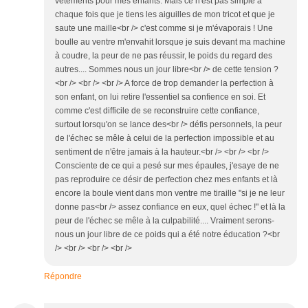
vêtements pour mes enfants. Mais ce n'est pas simple à
chaque fois que je tiens les aiguilles de mon tricot et que je
saute une maille<br /> c'est comme si je m'évaporais ! Une
boulle au ventre m'envahit lorsque je suis devant ma machine
à coudre, la peur de ne pas réussir, le poids du regard des
autres.... Sommes nous un jour libre<br /> de cette tension ?
<br /> <br /> <br /> A force de trop demander la perfection à
son enfant, on lui retire l'essentiel sa confience en soi. Et
comme c'est difficile de se reconstruire cette confiance,
surtout lorsqu'on se lance des<br /> défis personnels, la peur
de l'échec se mêle à celui de la perfection impossible et au
sentiment de n'être jamais à la hauteur.<br /> <br /> <br />
Consciente de ce qui a pesé sur mes épaules, j'esaye de ne
pas reproduire ce désir de perfection chez mes enfants et là
encore la boule vient dans mon ventre me tiraille "si je ne leur
donne pas<br /> assez confiance en eux, quel échec !" et là la
peur de l'échec se mêle à la culpabilité.... Vraiment serons-
nous un jour libre de ce poids qui a été notre éducation ?<br
/> <br /> <br /> <br />
Répondre