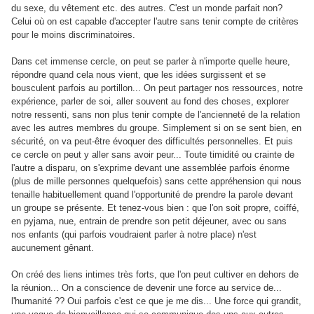
du sexe, du vêtement etc. des autres. C'est un monde parfait non?
Celui où on est capable d'accepter l'autre sans tenir compte de critères
pour le moins discriminatoires.
Dans cet immense cercle, on peut se parler à n'importe quelle heure,
répondre quand cela nous vient, que les idées surgissent et se
bousculent parfois au portillon... On peut partager nos ressources, notre
expérience, parler de soi, aller souvent au fond des choses, explorer
notre ressenti, sans non plus tenir compte de l'ancienneté de la relation
avec les autres membres du groupe. Simplement si on se sent bien, en
sécurité, on va peut-être évoquer des difficultés personnelles. Et puis
ce cercle on peut y aller sans avoir peur... Toute timidité ou crainte de
l'autre a disparu, on s'exprime devant une assemblée parfois énorme
(plus de mille personnes quelquefois) sans cette appréhension qui nous
tenaille habituellement quand l'opportunité de prendre la parole devant
un groupe se présente. Et tenez-vous bien : que l'on soit propre, coiffé,
en pyjama, nue, entrain de prendre son petit déjeuner, avec ou sans
nos enfants (qui parfois voudraient parler à notre place) n'est
aucunement gênant.
On créé des liens intimes très forts, que l'on peut cultiver en dehors de
la réunion... On a conscience de devenir une force au service de...
l'humanité ?? Oui parfois c'est ce que je me dis... Une force qui grandit,