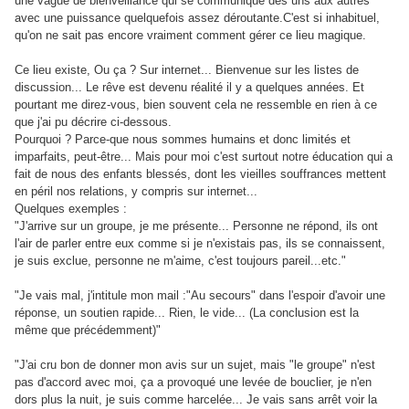
une vague de bienveillance qui se communique des uns aux autres
avec une puissance quelquefois assez déroutante.C'est si inhabituel,
qu'on ne sait pas encore vraiment comment gérer ce lieu magique.
Ce lieu existe, Ou ça ? Sur internet... Bienvenue sur les listes de
discussion... Le rêve est devenu réalité il y a quelques années. Et
pourtant me direz-vous, bien souvent cela ne ressemble en rien à ce
que j'ai pu décrire ci-dessous.
Pourquoi ? Parce-que nous sommes humains et donc limités et
imparfaits, peut-être... Mais pour moi c'est surtout notre éducation qui a
fait de nous des enfants blessés, dont les vieilles souffrances mettent
en péril nos relations, y compris sur internet...
Quelques exemples :
"J'arrive sur un groupe, je me présente... Personne ne répond, ils ont
l'air de parler entre eux comme si je n'existais pas, ils se connaissent,
je suis exclue, personne ne m'aime, c'est toujours pareil...etc."
"Je vais mal, j'intitule mon mail :"Au secours" dans l'espoir d'avoir une
réponse, un soutien rapide... Rien, le vide... (La conclusion est la
même que précédemment)"
"J'ai cru bon de donner mon avis sur un sujet, mais "le groupe" n'est
pas d'accord avec moi, ça a provoqué une levée de bouclier, je n'en
dors plus la nuit, je suis comme harcelée... Je vais sans arrêt voir la