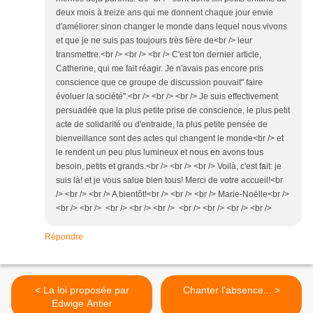
deux mois à treize ans qui me donnent chaque jour envie
d'améliorer sinon changer le monde dans lequel nous vivons
et que je ne suis pas toujours très fière de<br /> leur
transmettre.<br /> <br /> <br /> C'est ton dernier article,
Catherine, qui me fait réagir. Je n'avais pas encore pris
conscience que ce groupe de discussion pouvait" faire
évoluer la société".<br /> <br /> <br /> Je suis effectivement
persuadée que la plus petite prise de conscience, le plus petit
acte de solidarité ou d'entraide, la plus petite pensée de
bienveillance sont des actes qui changent le monde<br /> et
le rendent un peu plus lumineux et nous en avons tous
besoin, petits et grands.<br /> <br /> <br /> Voilà, c'est fait: je
suis là! et je vous salue bien tous! Merci de votre accueil!<br
/> <br /> <br /> A bientôt!<br /> <br /> <br /> Marie-Noëlle<br />
<br /> <br /> <br /> <br /> <br /> <br /> <br /> <br /> <br />
Répondre
< La loi proposée par
Chanter l'absence... >
Edwige Antier