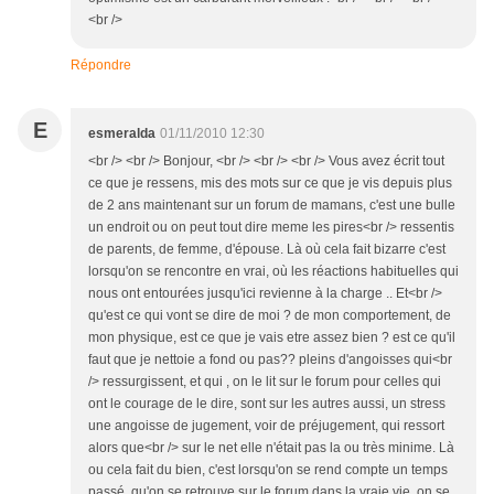
<br />
Répondre
E
esmeralda
01/11/2010 12:30
<br /> <br /> Bonjour, <br /> <br /> <br /> Vous avez écrit tout
ce que je ressens, mis des mots sur ce que je vis depuis plus
de 2 ans maintenant sur un forum de mamans, c'est une bulle
un endroit ou on peut tout dire meme les pires<br /> ressentis
de parents, de femme, d'épouse. Là où cela fait bizarre c'est
lorsqu'on se rencontre en vrai, où les réactions habituelles qui
nous ont entourées jusqu'ici revienne à la charge .. Et<br />
qu'est ce qui vont se dire de moi ? de mon comportement, de
mon physique, est ce que je vais etre assez bien ? est ce qu'il
faut que je nettoie a fond ou pas?? pleins d'angoisses qui<br
/> ressurgissent, et qui , on le lit sur le forum pour celles qui
ont le courage de le dire, sont sur les autres aussi, un stress
une angoisse de jugement, voir de préjugement, qui ressort
alors que<br /> sur le net elle n'était pas la ou très minime. Là
ou cela fait du bien, c'est lorsqu'on se rend compte un temps
passé, qu'on se retrouve sur le forum dans la vraie vie, on se