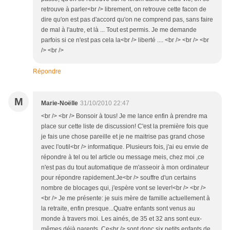
retrouve à parler<br /> librement, on retrouve cette facon de
dire qu'on est pas d'accord qu'on ne comprend pas, sans faire
de mal à l'autre, et là ... Tout est permis. Je me demande
parfois si ce n'est pas cela la<br /> liberté .... <br /> <br /> <br
/> <br />
Répondre
M
Marie-Noëlle
31/10/2010 22:47
<br /> <br /> Bonsoir à tous! Je me lance enfin à prendre ma
place sur cette liste de discussion! C'est la première fois que
je fais une chose pareille et je ne maitrise pas grand chose
avec l'outil<br /> informatique. Plusieurs fois, j'ai eu envie de
répondre à tel ou tel article ou message meis, chez moi ,ce
n'est pas du tout automatique de m'asseoir à mon ordinateur
pour répondre rapidement.Je<br /> souffre d'un certains
nombre de blocages qui, j'espère vont se lever!<br /> <br />
<br /> Je me présente: je suis mère de famille actuellement à
la retraite, enfin presque...Quatre enfants sont venus au
monde à travers moi. Les ainés, de 35 et 32 ans sont eux-
mêmes déjà parents. Ce<br /> sont donc six petits enfants de