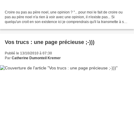
Croire ou pas au père noel, une opinion ? "... pour moi le fait de croire ou
pas au père noel n'a rien à voir avec une opinion, il n'existe pas... Si
quelqu'un croit en son existence ici je comprendrais qu'il la transmette à son
enfant, mais là c'est...
Vos trucs : une page précieuse ;-)))
Publié le 13/10/2010 à 07:30
Par
Catherine Dumonteil Kremer