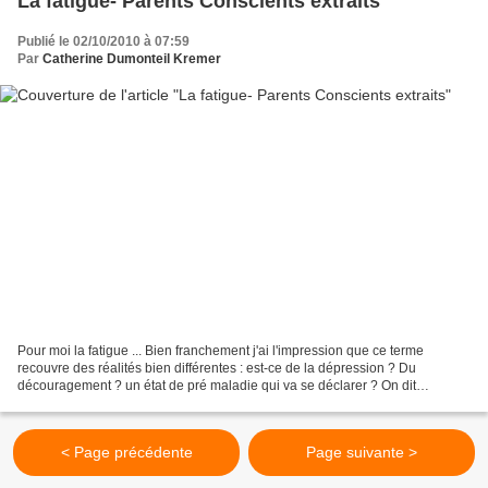
La fatigue- Parents Conscients extraits
Publié le 02/10/2010 à 07:59
Par
Catherine Dumonteil Kremer
Pour moi la fatigue ... Bien franchement j'ai l'impression que ce terme
recouvre des réalités bien différentes : est-ce de la dépression ? Du
découragement ? un état de pré maladie qui va se déclarer ? On dit
beaucoup qu'on est fatigué, mais qu'y-a-t-il...
< Page précédente
Page suivante >