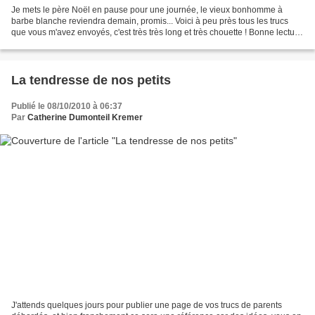
Je mets le père Noël en pause pour une journée, le vieux bonhomme à
barbe blanche reviendra demain, promis... Voici à peu près tous les trucs
que vous m'avez envoyés, c'est très très long et très chouette ! Bonne lecture
! "Quand je fais la vaisselle...
La tendresse de nos petits
Publié le 08/10/2010 à 06:37
Par
Catherine Dumonteil Kremer
J'attends quelques jours pour publier une page de vos trucs de parents