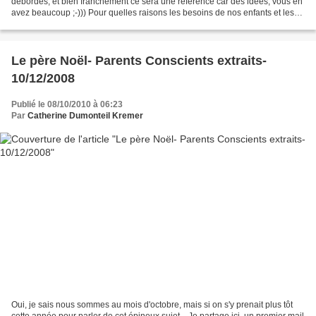
débordés, et bien franchement ce sera une référence car des idées, vous en
avez beaucoup ;-))) Pour quelles raisons les besoins de nos enfants et les
notres seraient-ils prioritaires...
Le père Noël- Parents Conscients extraits-
10/12/2008
Publié le 08/10/2010 à 06:23
Par
Catherine Dumonteil Kremer
Oui, je sais nous sommes au mois d'octobre, mais si on s'y prenait plus tôt
cette année pour parler de cet épineux sujet... Je partage ici, un premier mail