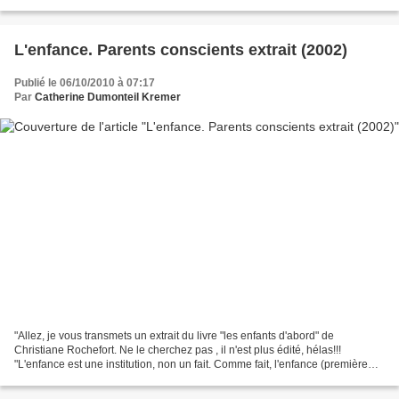
demandez comment faire......
L'enfance. Parents conscients extrait (2002)
Publié le 06/10/2010 à 07:17
Par
Catherine Dumonteil Kremer
"Allez, je vous transmets un extrait du livre "les enfants d'abord" de
Christiane Rochefort. Ne le cherchez pas , il n'est plus édité, hélas!!!
"L'enfance est une institution, non un fait. Comme fait, l'enfance (première
partie de la vie humaine, dit...