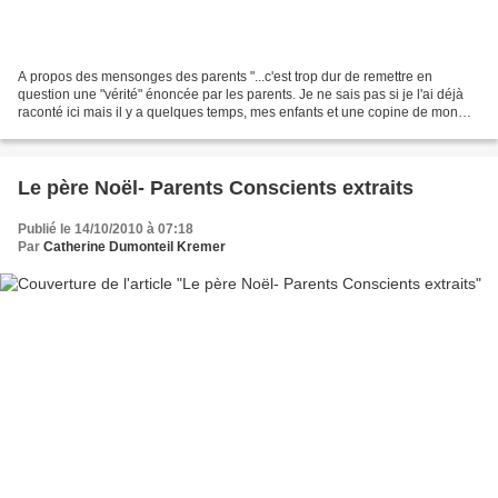
A propos des mensonges des parents "...c'est trop dur de remettre en
question une "vérité" énoncée par les parents. Je ne sais pas si je l'ai déjà
raconté ici mais il y a quelques temps, mes enfants et une copine de mon
aînée allons ensemble voir Harry...
Le père Noël- Parents Conscients extraits
Publié le 14/10/2010 à 07:18
Par
Catherine Dumonteil Kremer