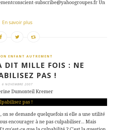
eignementconscient-subscribe@yahoogroupes.fr Un
En savoir plus
SON ENFANT AUTREMENT
 DIT MILLE FOIS : NE
BILISEZ PAS !
6 NOVEMBRE 2007
erine Dumonteil Kremer
é, on se demande quelquefois si elle a une utilité
nous encourager à ne pas culpabiliser... Mais
 qu'est-ce que la culpabilité ? C'est la question