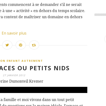
rents commencent à se demander s’il ne serait
 à une « activité » en dehors du temps scolaire.
sera content de maîtriser un domaine en dehors
En savoir plus
SON ENFANT AUTREMENT
ACES OU PETITS NIDS
27 JANVIER 2012
erine Dumonteil Kremer
a famille et moi vivons dans un tout petit
l de questions sur la maison idéale, l’espace et