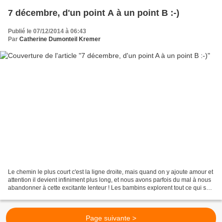
7 décembre, d'un point A à un point B :-)
Publié le 07/12/2014 à 06:43
Par
Catherine Dumonteil Kremer
Le chemin le plus court c'est la ligne droite, mais quand on y ajoute amour et
attention il devient infiniment plus long, et nous avons parfois du mal à nous
abandonner à cette excitante lenteur ! Les bambins explorent tout ce qui se
trouve à portée de...
Page suivante >