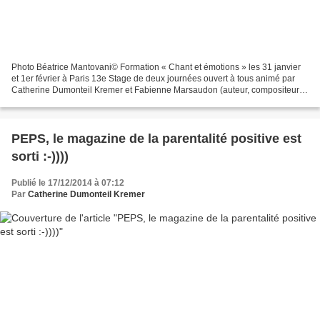
Photo Béatrice Mantovani© Formation « Chant et émotions » les 31 janvier
et 1er février à Paris 13e Stage de deux journées ouvert à tous animé par
Catherine Dumonteil Kremer et Fabienne Marsaudon (auteur, compositeur,
interprète). Tout le monde peut chanter,...
PEPS, le magazine de la parentalité positive est
sorti :-))))
Publié le 17/12/2014 à 07:12
Par
Catherine Dumonteil Kremer