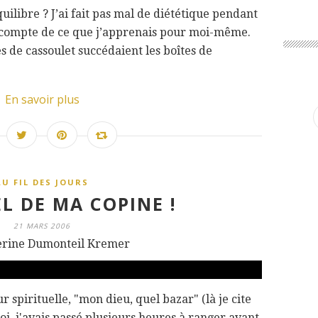
uilibre ? J’ai fait pas mal de diététique pendant
 compte de ce que j’apprenais pour moi-même.
s de cassoulet succédaient les boîtes de
En savoir plus
AU FIL DES JOURS
L DE MA COPINE !
21 MARS 2006
erine Dumonteil Kremer
r spirituelle, "mon dieu, quel bazar" (là je cite
i, j'avais passé plusieurs heures à ranger avant