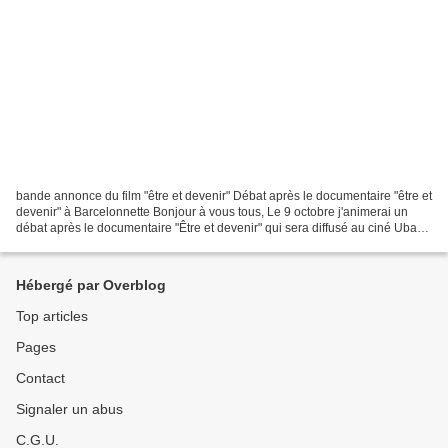
bande annonce du film "être et devenir" Débat après le documentaire "être et
devenir" à Barcelonnette Bonjour à vous tous, Le 9 octobre j'animerai un
débat après le documentaire "Être et devenir" qui sera diffusé au ciné Ubaye
à 20h30. Je peux emmener...
Hébergé par Overblog
Top articles
Pages
Contact
Signaler un abus
C.G.U.