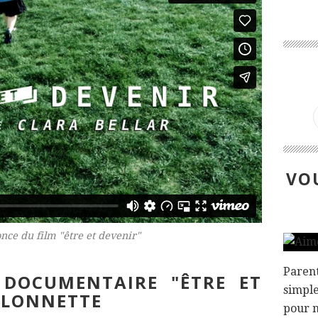
VOU
ce du film "être et devenir"
Parent
 DOCUMENTAIRE "ÊTRE ET
simpl
ELONNETTE
pour m