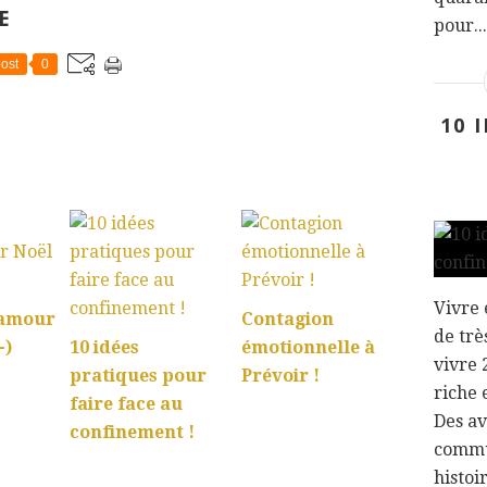
E
pour...
ost
0
10 
:
Vivre 
'amour
Contagion
de trè
-)
10 idées
émotionnelle à
vivre 
pratiques pour
Prévoir !
riche 
faire face au
Des av
confinement !
commu
histoi