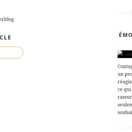
verblog
ÉMO
CLE
Contag
un peu
réagis
ce qui
rassur
seule
souhai