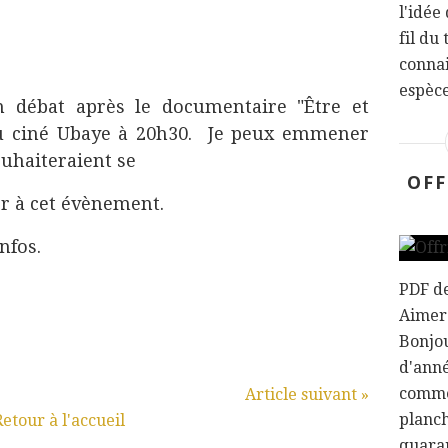
l'idée
fil du
connai
espèce
n débat après le documentaire "Être et
 au ciné Ubaye à 20h30. Je peux emmener
ouhaiteraient se
OFF
er à cet évènement.
nfos.
PDF d
Aimer
Bonjou
d'anné
comme
Article suivant »
planch
Retour à l'accueil
quaran