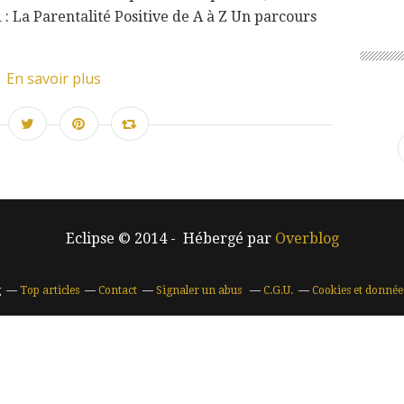
 La Parentalité Positive de A à Z Un parcours
En savoir plus
Eclipse © 2014 - Hébergé par
Overblog
g
Top articles
Contact
Signaler un abus
C.G.U.
Cookies et donnée