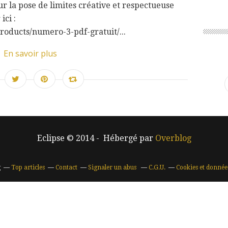
r la pose de limites créative et respectueuse
ici :
roducts/numero-3-pdf-gratuit/...
En savoir plus
Eclipse © 2014 - Hébergé par
Overblog
g
Top articles
Contact
Signaler un abus
C.G.U.
Cookies et donnée