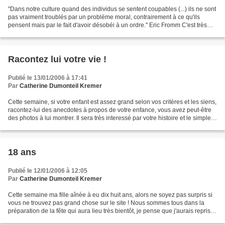
"Dans notre culture quand des individus se sentent coupables (...) ils ne sont
pas vraiment troublés par un problème moral, contrairement à ce qu'ils
pensent mais par le fait d'avoir désobéi à un ordre." Eric Fromm C'est très
juste vous ne trouvez pas...
Racontez lui votre vie !
Publié le 13/01/2006 à 17:41
Par
Catherine Dumonteil Kremer
Cette semaine, si votre enfant est assez grand selon vos critères et les siens,
racontez-lui des anecdotes à propos de votre enfance, vous avez peut-être
des photos à lui montrer. Il sera très interessé par votre histoire et le simple
fait de savoir que...
18 ans
Publié le 12/01/2006 à 12:05
Par
Catherine Dumonteil Kremer
Cette semaine ma fille aînée à eu dix huit ans, alors ne soyez pas surpris si
vous ne trouvez pas grand chose sur le site ! Nous sommes tous dans la
préparation de la fête qui aura lieu très bientôt, je pense que j'aurais repris
mes esprits à partir du...