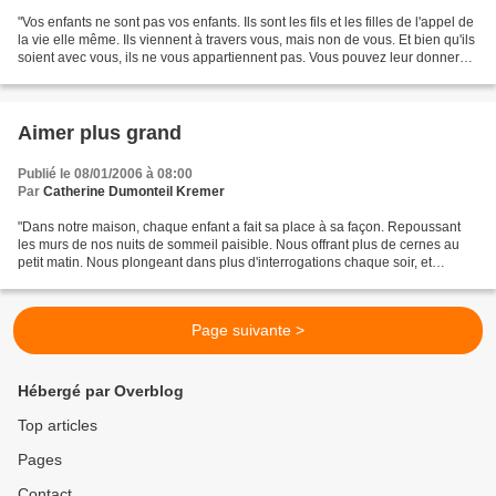
"Vos enfants ne sont pas vos enfants. Ils sont les fils et les filles de l'appel de
la vie elle même. Ils viennent à travers vous, mais non de vous. Et bien qu'ils
soient avec vous, ils ne vous appartiennent pas. Vous pouvez leur donner
votre amour, mais...
Aimer plus grand
Publié le 08/01/2006 à 08:00
Par
Catherine Dumonteil Kremer
"Dans notre maison, chaque enfant a fait sa place à sa façon. Repoussant
les murs de nos nuits de sommeil paisible. Nous offrant plus de cernes au
petit matin. Nous plongeant dans plus d'interrogations chaque soir, et
d'étonnements chaque jour. Oui chacun...
Page suivante >
Hébergé par Overblog
Top articles
Pages
Contact