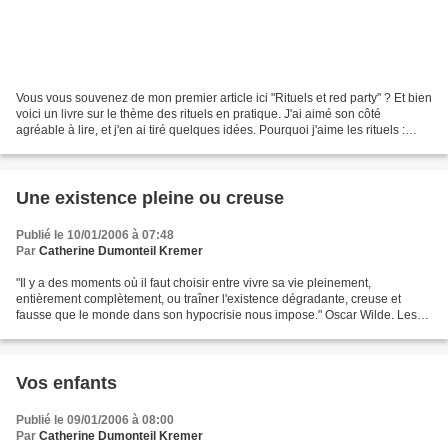
Vous vous souvenez de mon premier article ici "Rituels et red party" ? Et bien
voici un livre sur le thème des rituels en pratique. J'ai aimé son côté
agréable à lire, et j'en ai tiré quelques idées. Pourquoi j'aime les rituels :
pour le côté intention...
Une existence pleine ou creuse
Publié le 10/01/2006 à 07:48
Par
Catherine Dumonteil Kremer
"Il y a des moments où il faut choisir entre vivre sa vie pleinement,
entièrement complètement, ou traîner l'existence dégradante, creuse et
fausse que le monde dans son hypocrisie nous impose." Oscar Wilde. Les
moments où nous avons à faire des choix...
Vos enfants
Publié le 09/01/2006 à 08:00
Par
Catherine Dumonteil Kremer