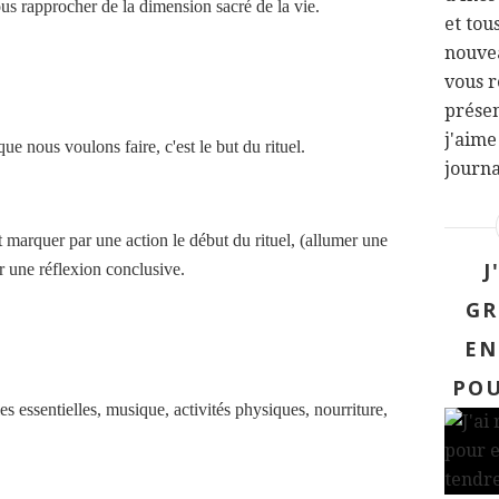
us rapprocher de la dimension sacré de la vie.
et tou
nouvea
vous r
prése
j'aime
 que nous voulons faire, c'est le but du rituel.
journal
t marquer par une action le début du rituel, (allumer une
J
r une réflexion conclusive.
GR
EN
POU
es essentielles, musique, activités physiques, nourriture,