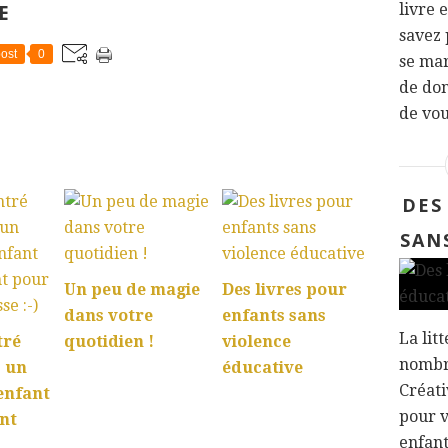
E
livre 
savez 
ost
0
se mar
de don
de vou
:
DES
SAN
Un peu de magie
Des livres pour
dans votre
enfants sans
La lit
tré
quotidien !
violence
nombre
: un
éducative
Créati
enfant
pour v
nt
enfant