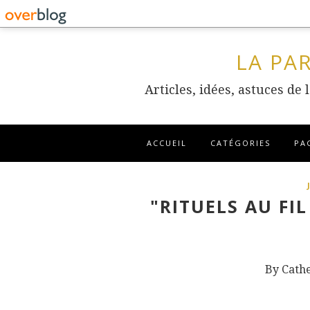
LA PA
Articles, idées, astuces de
ACCUEIL
CATÉGORIES
PA
"RITUELS AU FI
By Cath