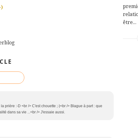
premi
-)
relati
être...
verblog
CLE
 prière :-D <br /> C'est chouette ;-)<br /> Blague à part : que
ualité dans sa vie ...<br /> J'essaie aussi.