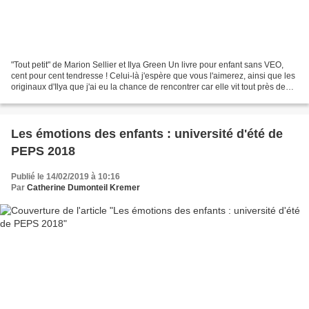
"Tout petit" de Marion Sellier et Ilya Green Un livre pour enfant sans VEO,
cent pour cent tendresse ! Celui-là j'espère que vous l'aimerez, ainsi que les
originaux d'Ilya que j'ai eu la chance de rencontrer car elle vit tout près de
chez moi :-) Bonne...
Les émotions des enfants : université d'été de
PEPS 2018
Publié le 14/02/2019 à 10:16
Par
Catherine Dumonteil Kremer