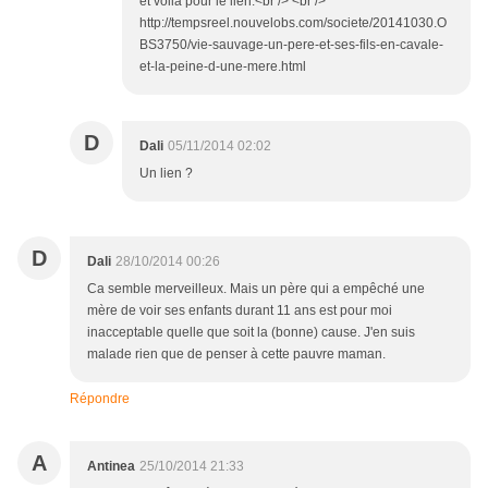
et voilà pour le lien:<br /> <br />
http://tempsreel.nouvelobs.com/societe/20141030.O
BS3750/vie-sauvage-un-pere-et-ses-fils-en-cavale-
et-la-peine-d-une-mere.html
D
Dali
05/11/2014 02:02
Un lien ?
D
Dali
28/10/2014 00:26
Ca semble merveilleux. Mais un père qui a empêché une
mère de voir ses enfants durant 11 ans est pour moi
inacceptable quelle que soit la (bonne) cause. J'en suis
malade rien que de penser à cette pauvre maman.
Répondre
A
Antinea
25/10/2014 21:33