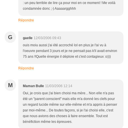
: un peu terrible de lire ça pour moi en ce moment ! Me voilà
condamnée donc ;-) Aaaaargghhh
Répondre
G
gaelle
12/03/2006 09:43
ouis moiu aussi j'ai été accroché lol en plus je l'ai vu à
l'oeuvre pendant 3 jours et je ne pensait pas k'il avait environ
75 ans !!Quelle énergie il déploie et c'est contagieux :o)))
Répondre
M
Maman Bulle
11/03/2006 12:14
Oui, je crois que j'ai bien choisi ma mère... Non elle n'a pas
été un "parent conscient" mais elle m'a donné les clefs pour
un regard lucide même sur elle-même et m'a appris à penser
par moi-même... De toutes façons, si je l'ai choisi elle, c'est
que nous avions des choses à faire ensemble. Tout est
bénéfiction même les épreuves.