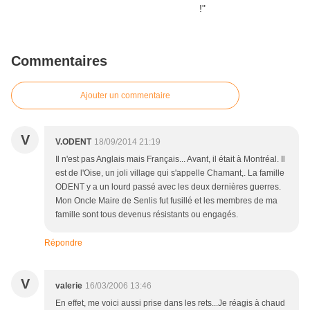
Commentaires
Ajouter un commentaire
V
V.ODENT
18/09/2014 21:19
Il n'est pas Anglais mais Français... Avant, il était à Montréal. Il
est de l'Oise, un joli village qui s'appelle Chamant,. La famille
ODENT y a un lourd passé avec les deux dernières guerres.
Mon Oncle Maire de Senlis fut fusillé et les membres de ma
famille sont tous devenus résistants ou engagés.
Répondre
V
valerie
16/03/2006 13:46
En effet, me voici aussi prise dans les rets...Je réagis à chaud