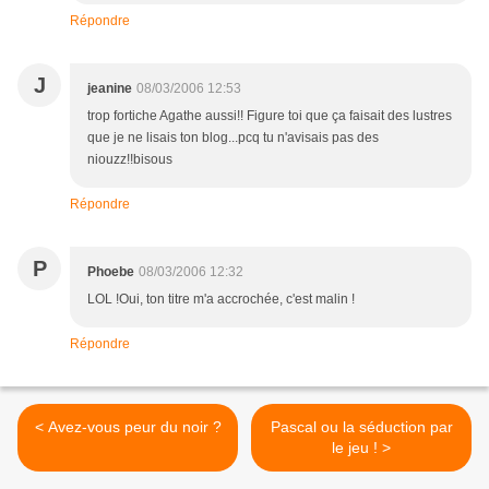
Répondre
J
jeanine
08/03/2006 12:53
trop fortiche Agathe aussi!! Figure toi que ça faisait des lustres
que je ne lisais ton blog...pcq tu n'avisais pas des
niouzz!!bisous
Répondre
P
Phoebe
08/03/2006 12:32
LOL !Oui, ton titre m'a accrochée, c'est malin !
Répondre
< Avez-vous peur du noir ?
Pascal ou la séduction par
le jeu ! >