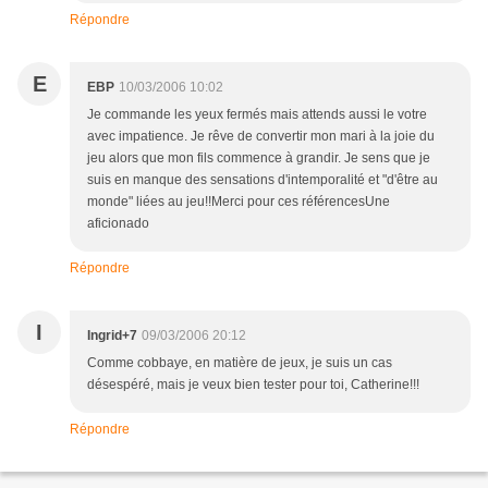
Répondre
E
EBP
10/03/2006 10:02
Je commande les yeux fermés mais attends aussi le votre
avec impatience. Je rêve de convertir mon mari à la joie du
jeu alors que mon fils commence à grandir. Je sens que je
suis en manque des sensations d'intemporalité et "d'être au
monde" liées au jeu!!Merci pour ces référencesUne
aficionado
Répondre
I
Ingrid+7
09/03/2006 20:12
Comme cobbaye, en matière de jeux, je suis un cas
désespéré, mais je veux bien tester pour toi, Catherine!!!
Répondre