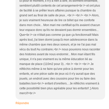
Et pour le moment, il n'y a rien à dire, ils dorment ensemble,
semblent plutôt contents de cet arrangement<br /> et ont plus
de facilité à se prêter leurs affaires puisque la chambre du
grand sert au final de salle de jeux...<br /> <br /> <br /> Alors,
je suis vraiment heureuse de lire ce billet qui me conforte
dans mon choix... Mon mari me certifiait qu'ils avaient chacun
leur espace donc qu'ils ne devaient pas dormir ensembles...
Que<br /> ce n'était pas comme ça que ça fonctionnait! Mais
après tout, j'ai bien dormi jusqu'à mon adolescence dans la
même chambre que mes deux soeurs, et je ne l'ai pas mal
vécu du tout! Au contraire,<br /> nous pouvions nous raconter
des histoires avant de nous endormir... Mon mari étant fils
unique, il n'a pas vraiment eu la même éducation lié au
manque de place (110m2 pour 3)...<br /> <br /> <br /> Je
réfléchis même à ne faire qu'une pièce à dormir pour les
enfants, et une pièce salle de jeux où il n'y aurait que des
jouets, un endroit avec des coussins pour lire ou faire des
batailles bon<br /> enfant d'oreillers... Je réfléchis vraiment à
cette possibilité bien plus agréable pour les enfants!! ;) Alors
merci!!<br />
Répondre