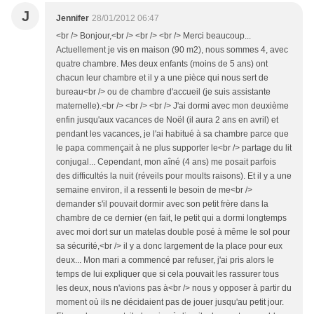
J
Jennifer
28/01/2012 06:47
<br /> Bonjour,<br /> <br /> <br /> Merci beaucoup...
Actuellement je vis en maison (90 m2), nous sommes 4, avec
quatre chambre. Mes deux enfants (moins de 5 ans) ont
chacun leur chambre et il y a une pièce qui nous sert de
bureau<br /> ou de chambre d'accueil (je suis assistante
maternelle).<br /> <br /> <br /> J'ai dormi avec mon deuxième
enfin jusqu'aux vacances de Noël (il aura 2 ans en avril) et
pendant les vacances, je l'ai habitué à sa chambre parce que
le papa commençait à ne plus supporter le<br /> partage du lit
conjugal... Cependant, mon aîné (4 ans) me posait parfois
des difficultés la nuit (réveils pour moults raisons). Et il y a une
semaine environ, il a ressenti le besoin de me<br />
demander s'il pouvait dormir avec son petit frère dans la
chambre de ce dernier (en fait, le petit qui a dormi longtemps
avec moi dort sur un matelas double posé à même le sol pour
sa sécurité,<br /> il y a donc largement de la place pour eux
deux... Mon mari a commencé par refuser, j'ai pris alors le
temps de lui expliquer que si cela pouvait les rassurer tous
les deux, nous n'avions pas à<br /> nous y opposer à partir du
moment où ils ne décidaient pas de jouer jusqu'au petit jour.