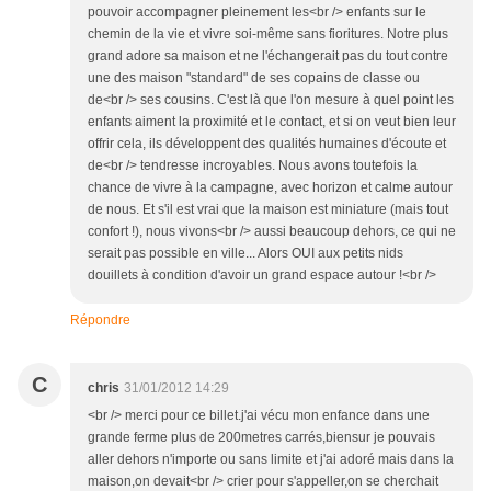
pouvoir accompagner pleinement les<br /> enfants sur le
chemin de la vie et vivre soi-même sans fioritures. Notre plus
grand adore sa maison et ne l'échangerait pas du tout contre
une des maison "standard" de ses copains de classe ou
de<br /> ses cousins. C'est là que l'on mesure à quel point les
enfants aiment la proximité et le contact, et si on veut bien leur
offrir cela, ils développent des qualités humaines d'écoute et
de<br /> tendresse incroyables. Nous avons toutefois la
chance de vivre à la campagne, avec horizon et calme autour
de nous. Et s'il est vrai que la maison est miniature (mais tout
confort !), nous vivons<br /> aussi beaucoup dehors, ce qui ne
serait pas possible en ville... Alors OUI aux petits nids
douillets à condition d'avoir un grand espace autour !<br />
Répondre
C
chris
31/01/2012 14:29
<br /> merci pour ce billet.j'ai vécu mon enfance dans une
grande ferme plus de 200metres carrés,biensur je pouvais
aller dehors n'importe ou sans limite et j'ai adoré mais dans la
maison,on devait<br /> crier pour s'appeller,on se cherchait