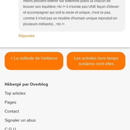
miens peuvent différer sur différents plans (à chacun de
trouver son équilibre,<br /> il n'existe pas UNE façon d'élever
et accompagner qui soit la seule et unique, n'est ce pas,
comme il n'est pas un modèle d'humain unique reproduit en
plusieurs milliards)...<br />
Répondre
< La solitude de l'enfance
Les activités hors temps
scolaires sont-elles
obligatoires ? >
Hébergé par Overblog
Top articles
Pages
Contact
Signaler un abus
C.G.U.