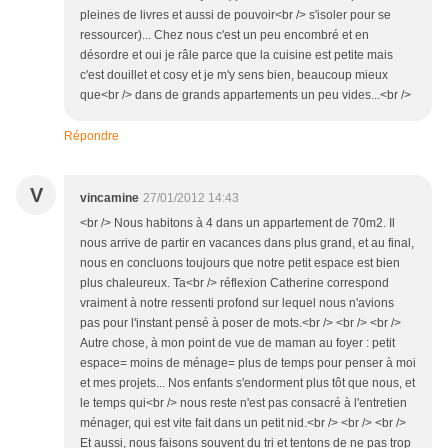
pleines de livres et aussi de pouvoir<br /> s'isoler pour se
ressourcer)... Chez nous c'est un peu encombré et en
désordre et oui je râle parce que la cuisine est petite mais
c'est douillet et cosy et je m'y sens bien, beaucoup mieux
que<br /> dans de grands appartements un peu vides...<br />
Répondre
V
vincamine
27/01/2012 14:43
<br /> Nous habitons à 4 dans un appartement de 70m2. Il
nous arrive de partir en vacances dans plus grand, et au final,
nous en concluons toujours que notre petit espace est bien
plus chaleureux. Ta<br /> réflexion Catherine correspond
vraiment à notre ressenti profond sur lequel nous n'avions
pas pour l'instant pensé à poser de mots.<br /> <br /> <br />
Autre chose, à mon point de vue de maman au foyer : petit
espace= moins de ménage= plus de temps pour penser à moi
et mes projets... Nos enfants s'endorment plus tôt que nous, et
le temps qui<br /> nous reste n'est pas consacré à l'entretien
ménager, qui est vite fait dans un petit nid.<br /> <br /> <br />
Et aussi, nous faisons souvent du tri et tentons de ne pas trop