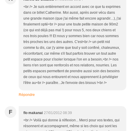
<br /> Je suis entièrement en accord avec ce que tu exprimes
dans ce billet Catherine. Moi aussi, après avoir vécu dans
une grande maison (que j'ai même fait encore agrandir....), j'ai
finalement opté<br /> pour une toute petite maison de 90m2
(ce qui est déjà pas mal !) pour nous 5, nos deux chiens et
nos trois poules !!! Et nous y sommes bien car nous sommes
très proches les uns des autres. C'est<br /> un petit nid
comme tu dis, car j'y aime que tout y soit confiné, chaleureux,
réconfortant, car même s'il faut parfois trouver un tout autre
petit espace pour s'isoler lorsque l'on en a besoin,<br /> nos
liens n'en sont que renforcés et nos relations, nourries. Les
petits espaces permettent de prendre aussi soin des besoins
de ceux qui nous entourent et nous apprennent à privilégier
l'être au<br /> paraître...Je t'envoie des bisous !<br />
Répondre
F
flo makanai
27/01/2012 08:39
<br /> Voilà qui donne à réflexion... Merci pour vos textes, qui
résonnent et accompagnent, même si les choix qui sont les