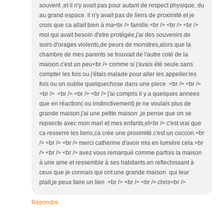
souvent ,et il n'y avait pas pour autant de respect physique, du
au grand espace. il n'y avait pas de liens de proximité.et je
crois que ca allait bien à ma<br /> famille.<br /> <br /> <br />
moi qui avait besoin d'etre protégée,j'ai des souvenirs de
soirs d'orages violents,de peurs de monstres,alors que la
chambre de mes parents se trouvait de l'autre coté de la
maison.c'est un peu<br /> comme si j'avais été seule.sans
compter les fois ou j'étais malade pour aller les appeller.les
fois ou on oublie quelquechose dans une piece .<br /> <br />
<br /> <br /> <br /> <br /> j'ai compris il y a quelques annees
que en réaction( ou instinctivement) je ne voulais plus de
grande maison.j'ai une petite maison ,je pense que on se
repsecte avec mon mari et mes enfants,et<br /> c'est vrai que
ca resserre les liens,ca crée une proximité.c'est un coccon.<br
/> <br /> <br /> merci catherine d'avoir mis en lumiére cela.<br
/> <br /> <br /> avez vous remarqué comme parfois la maison
à une ame et ressemble à ses habitants.en reflechissant à
ceux que je connais qui ont une grande maison qui leur
plait,je peux faire un lien .<br /> <br /> <br /> chris<br />
Répondre