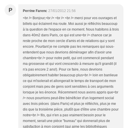
P
Perrine Farenc
27/01/2012 21:56
<br /> Bonjour,<br /> <br /> <br /> merci pour vos ouvrages et
billets qui éclairent ma route. Moi aussi je réfléchis beaucoup
à la question de l'espace en ce moment. Nous habitons à trois
dans 40m2 dans Paris, ce qui est une<br /> chance car je
reste proche de mon cercle d'amis et de relations qui y sont
encore. Pourtant je ne compte pas les remarques qui sous-
entendent que nous devrions déménager afin d'avoir une
chambre<br /> pour notre petit, qui ont commencé pendant
ma grossesse et qui vont crescendo à mesure qu'il grandit (il
n'a pas encore 2 ans!). Pour ce faire, nous devrions
obligatoirement habiter beaucoup plus<br /> loin en banlieue
ce qui m'isolerait et allongerait le temps de transport de mon
conjoint mais peu de gens sont sensibles à ces arguments
lorsque je les énonce. Récemment nous avons appris que<br
/> nous pourrions peut-être bénéficier d'un logement social
avec trois pièces (dans Paris) et plus je réfléchis, plus je me
dis que la troisième pièce, plutôt que d'être une chambre pour
notre<br /> fils, qui n'en a pas vraiment besoin pour le
moment, serait une pièce "bureau" qui donnerait plus de
satisfaction à mon conjoint (qui aime les bibliothèques