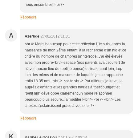
nous encombrer...<br />
Répondre
A
Azertide
27/01/2012 11:31
<br /> Merci beaucoup pour cette réflexion ! Je suis, après la
naissance de mon 2ème enfant, à la recherche d'un nid et ce
critère du nombre de chambres m'interroge. J'ai été élevée
avec mon propre<br /> espace (nos parents avait souffert de
n'avoir aucun lieu de repli je pense) et finalement loin, trop
loin des miens et de ma soeur de laquelle je me rapproche
enfin ! à 35 ans...<br /> <br /> <br /> Par ailleurs, je travaille
auprès d'enfants et les grandes fratries à "petit budget" et
"petit nid" développe clairement un mode relationnel
beaucoup plus sécure... à méditer !<br /> <br /> <br /> Les
choses s'éclaircissent grâce à vous.<br />
Répondre
K
Karine Le Goaziou
27/01/2012 09:24