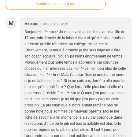
Ajouter un commentaire
M
Melanie
11/09/2015 14:28
Bonjour,<br /> <br /> Je vis un vrai casse tête avec ma fille de
12ans entre l'envie de la laisser vivre et qu'elle s'épanouisse
et l'envie qu'elle réussisse au collège. <br /> <br />
Effectivement, pendue à pronote je me suis imposer d'être
son coach scolaire. Nous y passons énormément de temps.
Pratiquement tout notre temps à apprendre par cœur des
choses qui ne l'intéresse pas. <br /> Je n'en peu plus de cette
situation. <br /> <br /> Mais j'ai peur. Suis je une bonne mère
si je ne la booste pas ? Si je ne suis pas derrière elle pour lui
dire ce qu'elle doit faire ? Que ferra t'elle plus tard si elle n'a
pas réussi à l'école ? <br /> <br /> Quand j'en parle avec mon
mari il me comprends je lui dit que j'en peux plus de cette
pression. La pression que si notre enfant ramène pas de
bonne note nous sommes de mauvais parents. Moi je me
fiche de savoir si a tel moment elle a su par cœur que dans
les régions d'Inde ou le pib est bas la natalité est plus forte
que les régions où le pib est plus élevé. Il faut 4 jours pour
l'apprendre par cœur pour tout oublier car elle me le dit ce qui