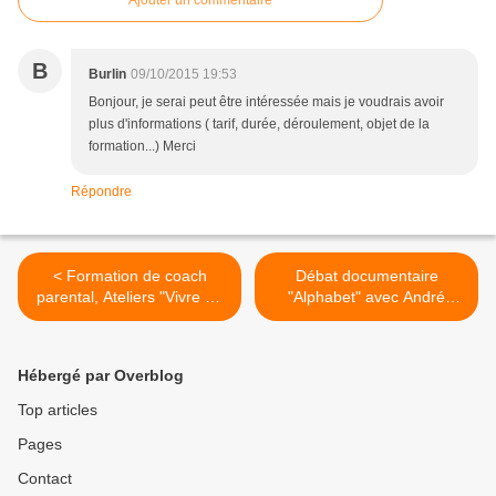
Ajouter un commentaire
B
Burlin
09/10/2015 19:53
Bonjour, je serai peut être intéressée mais je voudrais avoir
plus d'informations ( tarif, durée, déroulement, objet de la
formation...) Merci
Répondre
< Formation de coach
Débat documentaire
parental, Ateliers "Vivre en
"Alphabet" avec André
famille, un défi créatif"
Stern et Catherine
Dumonteil Kremer >
Hébergé par Overblog
Top articles
Pages
Contact