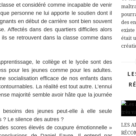
classe et considéré comme incapable de venir
maltra
s que personne ne lui apporte le soutien dont il
pourra
ignants en début de carrière sont bien souvent
des en
. Affectés dans des quartiers difficiles alors
existe
, ils se retrouvent dans la classe comme dans
était 
créatio
apprentissage, le collège et le lycée sont des
ss pour les jeunes comme pour les adultes.
LE
ne socialisation efficace de nos enfants dans
R
ntournables. La réalité est tout autre. L’ennui
ense majorité semble avoir hâte que la journée
x besoins des jeunes peut-elle à elle seule
s ? Le silence des autres ?
LES A
s des scores élevés de coupure émotionnelle »
RÉCO
conclusions de Daniel Favre. Il entend par