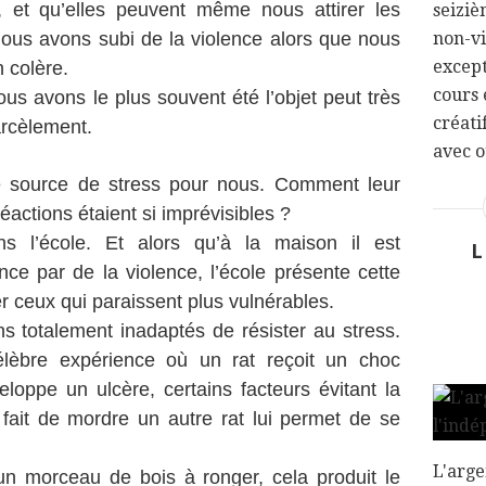
, et qu’elles peuvent même nous attirer les
seiziè
 nous avons subi de la violence alors que nous
non-vi
except
 colère.
cours 
nous avons le plus souvent été l’objet peut très
créati
arcèlement.
avec o
e source de stress pour nous. Comment leur
réactions étaient si imprévisibles ?
 l’école. Et alors qu’à la maison il est
L
nce par de la violence, l’école présente cette
er ceux qui paraissent plus vulnérables.
s totalement inadaptés de résister au stress.
élèbre expérience où un rat reçoit un choc
veloppe un ulcère, certains facteurs évitant la
 fait de mordre un autre rat lui permet de se
L'arge
n morceau de bois à ronger, cela produit le