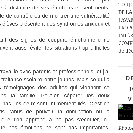
TOUJ
e à distance de ses émotions et sentiments,
DE LA
te de contrôle ou de montrer une vulnérabilité
J'AVA
es élèves présentent des syndromes anxieux et
PROPO
INTÉR
tant des signes de coupure émotionnelle ne
COMPL
vent aussi éviter les situations trop difficiles
de décr
travaille avec parents et professionnels, et j’ai
D
traitance scolaire entre jeunes. Mais ce qui a
es témoignages des adultes qui viennent se
ans la famille. Peut-on séparer les deux
V
as, les deux sont intimement liés. C’est en
is l’abus de pouvoir, la domination ou la
e que l’on apprend à ne pas s’écouter, ou
que nos émotions ne sont pas importantes,
Photos