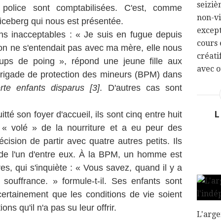
seiziè
 police sont comptabilisées. C'est, comme
non-vi
'iceberg qui nous est présentée.
except
ons inacceptables : « Je suis en fugue depuis
cours 
n ne s'entendait pas avec ma mère, elle nous
créati
oups de poing », répond une jeune fille aux
avec o
rigade de protection des mineurs (BPM) dans
rte enfants disparus [3]
. D'autres cas sont
L
tté son foyer d'accueil, ils sont cinq entre huit
« volé » de la nourriture et a eu peur des
décision de partir avec quatre autres petits. Ils
 de l'un d'entre eux. À la BPM, un homme est
res, qui s'inquiète : « Vous savez, quand il y a
 souffrance. » formule-t-il. Ses enfants sont
 certainement que les conditions de vie soient
ns qu'il n'a pas su leur offrir.
L'arge