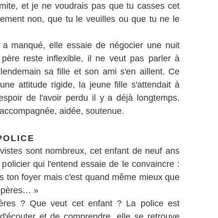
limite, et je ne voudrais pas que tu casses cet
ivement non, que tu le veuilles ou que tu ne le
ui a manqué, elle essaie de négocier une nuit
père reste inflexible, il ne veut pas parler à
lendemain sa fille et son ami s'en aillent. Ce
 attitude rigide, la jeune fille s'attendait à
espoir de l'avoir perdu il y a déjà longtemps.
is accompagnée, aidée, soutenue.
POLICE
ivistes sont nombreux, cet enfant de neuf ans
 policier qui l'entend essaie de le convaincre :
ans ton foyer mais c'est quand même mieux que
 repères… »
ères ? Que veut cet enfant ? La police est
 d'écouter et de comprendre, elle se retrouve