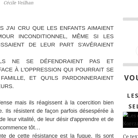
Cécile Veilhan
 J'AI CRU QUE LES ENFANTS AIMAIENT
OUR INCONDITIONNEL, MÊME SI LES
ISSAIENT DE LEUR PART S'AVÉRAIENT
'ILS NE SE DÉFENDRAIENT PAS ET
ACE À L'OPPRESSION QUI POURRAIT SE
VOU
FAMILLE, ET QU'ILS PARDONNERAIENT
EURS.
LE
ense mais ils réagissent à la coercition bien
SE
. Ils résistent de façon parfois désespérée à
e leur vitalité, de leur désir d'apprendre et de
la commence tôt…
te de cette résistance est la fugue. Ils sont
Ce tex