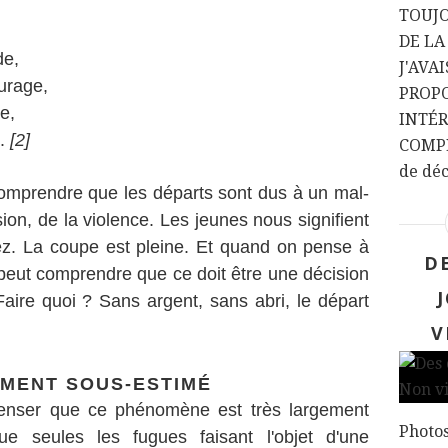
TOUJ
DE LA
de,
J'AVA
ourage,
PROPO
e,
INTÉR
t.
[2]
COMPL
de décr
ur comprendre que les départs sont dus à un mal-
on, de la violence. Les jeunes nous signifient
sez. La coupe est pleine. Et quand on pense à
D
peut comprendre que ce doit être une décision
? Faire quoi ? Sans argent, sans abri, le départ
V
MENT SOUS-ESTIMÉ
nser que ce phénomène est très largement
Photos
e seules les fugues faisant l'objet d'une