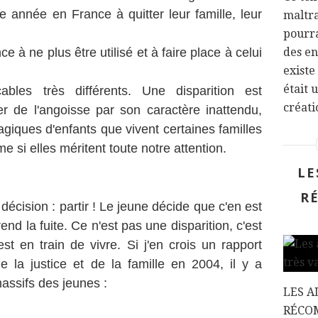
 année en France à quitter leur famille, leur
maltra
pourra
 à ne plus être utilisé et à faire place à celui
des en
existe
était 
bles très différents. Une disparition est
créatio
er de l'angoisse par son caractère inattendu,
ragiques d'enfants que vivent certaines familles
 si elles méritent toute notre attention.
LE
R
 décision : partir ! Le jeune décide que c'en est
rend la fuite. Ce n'est pas une disparition, c'est
est en train de vivre. Si j'en crois un rapport
 la justice et de la famille en 2004, il y a
assifs des jeunes :
LES A
RÉCO