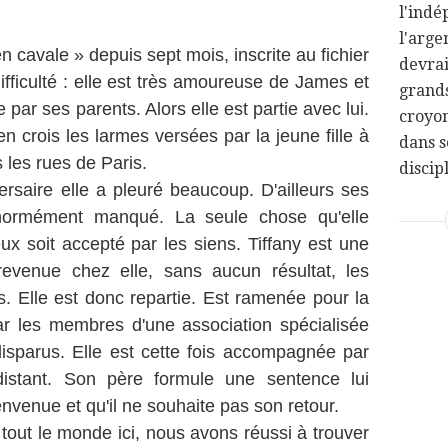
l'indé
l'arge
 en cavale » depuis sept mois, inscrite au fichier
devra
fficulté : elle est très amoureuse de James et
grands
 par ses parents. Alors elle est partie avec lui.
croyon
'en crois les larmes versées par la jeune fille à
dans s
 les rues de Paris.
discipl
versaire elle a pleuré beaucoup. D'ailleurs ses
 énormément manqué. La seule chose qu'elle
x soit accepté par les siens. Tiffany est une
revenue chez elle, sans aucun résultat, les
s. Elle est donc repartie. Est ramenée pour la
ar les membres d'une association spécialisée
isparus. Elle est cette fois accompagnée par
 distant. Son père formule une sentence lui
ienvenue et qu'il ne souhaite pas son retour.
 tout le monde ici, nous avons réussi à trouver