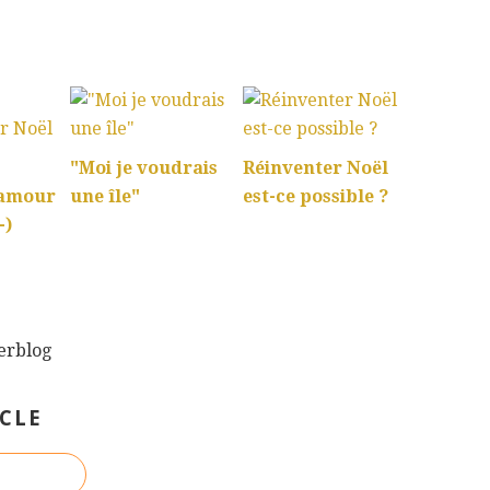
:
"Moi je voudrais
Réinventer Noël
'amour
une île"
est-ce possible ?
-)
verblog
CLE