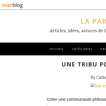
LA PA
Articles, idées, astuces de
ACCUEIL
CATÉGORIES
PA
UNE TRIBU P
By Cath
Créer une communauté philoso
`