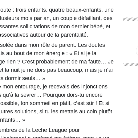
doute : trois enfants, quatre beaux-enfants, une
plusieurs mois par an, un couple défaillant, des
ssantes sollicitations de mon dernier bébé, et
associatives autour de la parentalité.
 isolée dans mon rôle de parent. Les doutes
ais au bout de mon énergie : « Et si je la
nge rien ? C’est probablement de ma faute… Je
t la nuit je ne dors pas beaucoup, mais je n’ai
ts dormir seuls… »
e mon entourage, je recevais des injonctions
’as qu’à la sevrer… Pourquoi dors-tu encore
ssible, ton sommeil en pâtit, c’est sûr ! Et si
autres solutions, si tu les mettais au coin plutôt
 enfants… »
membres de la Leche League pour