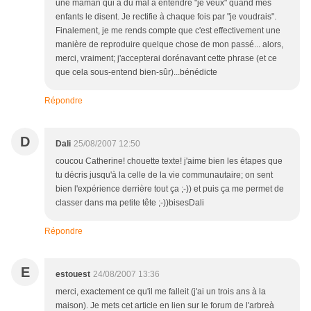
une maman qui a du mal à entendre "je veux" quand mes
enfants le disent. Je rectifie à chaque fois par "je voudrais".
Finalement, je me rends compte que c'est effectivement une
manière de reproduire quelque chose de mon passé... alors,
merci, vraiment; j'accepterai dorénavant cette phrase (et ce
que cela sous-entend bien-sûr)...bénédicte
Répondre
D
Dali
25/08/2007 12:50
coucou Catherine! chouette texte! j'aime bien les étapes que
tu décris jusqu'à la celle de la vie communautaire; on sent
bien l'expérience derrière tout ça ;-)) et puis ça me permet de
classer dans ma petite tête ;-))bisesDali
Répondre
E
estouest
24/08/2007 13:36
merci, exactement ce qu'il me falleit (j'ai un trois ans à la
maison). Je mets cet article en lien sur le forum de l'arbreà