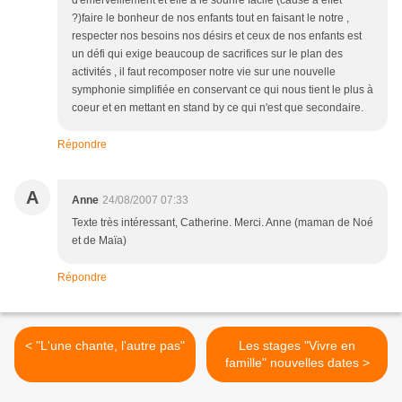
d'émerveillement et elle a le sourire facile (cause à effet
?)faire le bonheur de nos enfants tout en faisant le notre ,
respecter nos besoins nos désirs et ceux de nos enfants est
un défi qui exige beaucoup de sacrifices sur le plan des
activités , il faut recomposer notre vie sur une nouvelle
symphonie simplifiée en conservant ce qui nous tient le plus à
coeur et en mettant en stand by ce qui n'est que secondaire.
Répondre
A
Anne
24/08/2007 07:33
Texte très intéressant, Catherine. Merci. Anne (maman de Noé
et de Maïa)
Répondre
< "L'une chante, l'autre pas"
Les stages "Vivre en
famille" nouvelles dates >