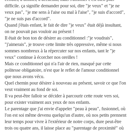
difficile. ça signifie demander pour soi, dire "je veux" et "je ne
veux pas", "je me sens à l'aise ou mal à l'aise", "je suis d'accord",
"je ne suis pas d'accord".
Quand j'étais enfant, le fait de dire "je veux" était déjà insultant,
on ne pouvait pas vouloir au présent !
Il était de bon ton de désirer au conditionnel :"je voudrais",
"j'aimerais", je trouve cette limite très oppressive, même si nous
sommes nombreux à la répercuter sur nos enfants, tant le "je
veux" continue à écorcher nos oreilles !
Mais ce conditionnel qui n'a l'air de rien, masqué par cette
politesse obligatoire, n'est que le reflet de l'amour conditionnel
que nous avons vécu.
Quel chemin pour désirer à nouveau au présent, savoir ce que l'on
veut vraiment au fond de soi.
Il va peut-être falloir se décider à parcourir cette route vers soi,
pour exister vraiment aux yeux de nos enfants.
Le parentage que j'ai envie d'appeler "peau à peau", fusionnel, où
l'on est soi même devenu quelqu'un d'autre, où nos petits prennent
leur temps pour vivre à l'extérieur de notre corps, dure peut-être
trois ou quatre ans, il laisse place au "parentage de proximité" où