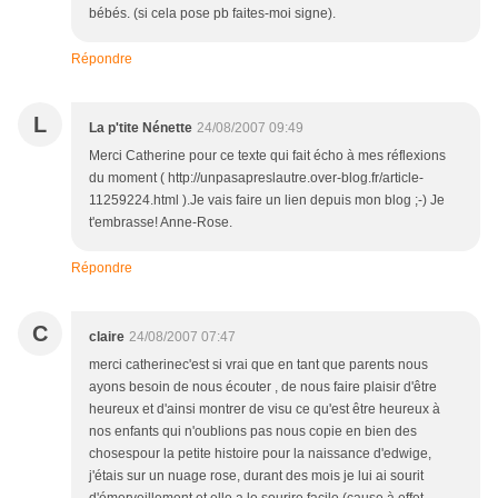
bébés. (si cela pose pb faites-moi signe).
Répondre
L
La p'tite Nénette
24/08/2007 09:49
Merci Catherine pour ce texte qui fait écho à mes réflexions
du moment ( http://unpasapreslautre.over-blog.fr/article-
11259224.html ).Je vais faire un lien depuis mon blog ;-) Je
t'embrasse! Anne-Rose.
Répondre
C
claire
24/08/2007 07:47
merci catherinec'est si vrai que en tant que parents nous
ayons besoin de nous écouter , de nous faire plaisir d'être
heureux et d'ainsi montrer de visu ce qu'est être heureux à
nos enfants qui n'oublions pas nous copie en bien des
chosespour la petite histoire pour la naissance d'edwige,
j'étais sur un nuage rose, durant des mois je lui ai sourit