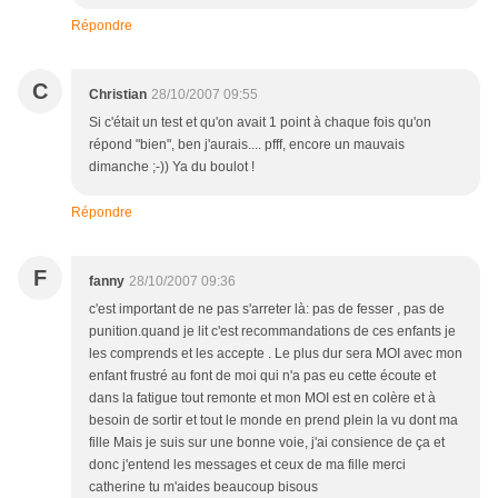
Répondre
C
Christian
28/10/2007 09:55
Si c'était un test et qu'on avait 1 point à chaque fois qu'on
répond "bien", ben j'aurais.... pfff, encore un mauvais
dimanche ;-)) Ya du boulot !
Répondre
F
fanny
28/10/2007 09:36
c'est important de ne pas s'arreter là: pas de fesser , pas de
punition.quand je lit c'est recommandations de ces enfants je
les comprends et les accepte . Le plus dur sera MOI avec mon
enfant frustré au font de moi qui n'a pas eu cette écoute et
dans la fatigue tout remonte et mon MOI est en colère et à
besoin de sortir et tout le monde en prend plein la vu dont ma
fille Mais je suis sur une bonne voie, j'ai consience de ça et
donc j'entend les messages et ceux de ma fille merci
catherine tu m'aides beaucoup bisous