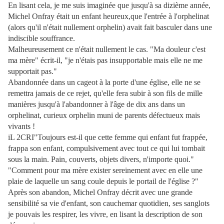
En lisant cela, je me suis imaginée que jusqu'à sa dizième année,
Michel Onfray était un enfant heureux,que l'entrée à l'orphelinat
(alors qu'il n'était nullement orphelin) avait fait basculer dans une
indiscible souffrance.
Malheureusement ce n'était nullement le cas. "Ma douleur c'est
ma mère" écrit-il, "je n'étais pas insupportable mais elle ne me
supportait pas."
Abandonnée dans un cageot à la porte d'une église, elle ne se
remettra jamais de ce rejet, qu'elle fera subir à son fils de mille
manières jusqu'à l'abandonner à l'âge de dix ans dans un
orphelinat, curieux orphelin muni de parents défectueux mais
vivants !
iL 2CRI"Toujours est-il que cette femme qui enfant fut frappée,
frappa son enfant, compulsivement avec tout ce qui lui tombait
sous la main. Pain, couverts, objets divers, n'importe quoi."
"Comment pour ma mère exister sereinement avec en elle une
plaie de laquelle un sang coule depuis le portail de l'église ?"
Après son abandon, Michel Onfray décrit avec une grande
sensibilité sa vie d'enfant, son cauchemar quotidien, ses sanglots
je pouvais les respirer, les vivre, en lisant la description de son