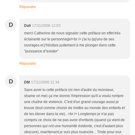
Répondre
D
Dali
17/11/2006 12:03
merci Catherine de nous signaler cette préface en effet très
éclairante sur le personnage!<br /> j'ai lu qq'uns de ses
ouvrages et j'hésitais justement à me plonger dans cette
"puissance d''exister"
Répondre
D
DM
17/11/2006 11:34
Sans avoir lu cette préface (ni rien d'autre du monsieur,
shame on me) ça me donne l'impression qu'il a voulu rompre
une chaîne de violence. C'est d'un grand courage aussi je
trouve (tout comme choisir de mettre au monde des enfants et
de les élever dans la vie)...<br /> Longtemps je n'ai pas
compris ce choix de ne pas avoir d'enfants (quand ça vient de
personnes qui ont une humanité évidente, c'est d'autant plus
obscure), maintenant je suis plus nuancée... Triste pour eux