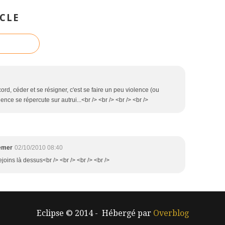
CLE
ccord, céder et se résigner, c'est se faire un peu violence (ou
nce se répercute sur autrui...<br /> <br /> <br /> <br />
emer
02/10/2010 08:40
ejoins là dessus<br /> <br /> <br /> <br />
Eclipse © 2014 - Hébergé par
Overblog