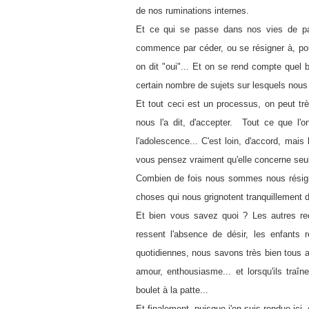
de nos ruminations internes.
Et ce qui se passe dans nos vies de par
commence par céder, ou se résigner à, po
on dit "oui"... Et on se rend compte quel 
certain nombre de sujets sur lesquels nous
Et tout ceci est un processus, on peut très
nous l'a dit, d'accepter. Tout ce que l'
l'adolescence... C'est loin, d'accord, mais
vous pensez vraiment qu'elle concerne seu
Combien de fois nous sommes nous résignée
choses qui nous grignotent tranquillement de 
Et bien vous savez quoi ? Les autres reç
ressent l'absence de désir, les enfants r
quotidiennes, nous savons très bien tous 
amour, enthousiasme... et lorsqu'ils traî
boulet à la patte...
Et finalement, puisque j'en suis rendue ici,