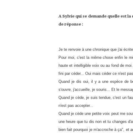
A Sylvie qui se demande quelle est la
de réponse :
Je te renvoie à une chronique que j'ai écrit
Pour moi, c'est la même chose enfin le mêm
haute et intelligible voix ou au fond de moi
fini par céder... Oui mais céder ce n'est p
Quand je dis oui, il y a une espèce de b
s'ouvre, j'accueille, je souris... Et le mess
Quand je cède, je suis tendue, c'est un faux
n'est pas accepter...
Quand je cède une petite voix peut me souffle
une heure que tu dis non et tu changes d'avi
bien fait pourquoi je m'accroche à ça", et 