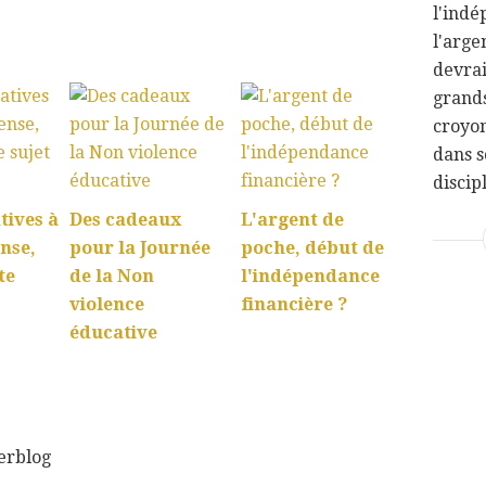
l'indé
l'arge
:
devra
grands
croyon
dans s
discipl
tives à
Des cadeaux
L'argent de
nse,
pour la Journée
poche, début de
te
de la Non
l'indépendance
violence
financière ?
éducative
verblog