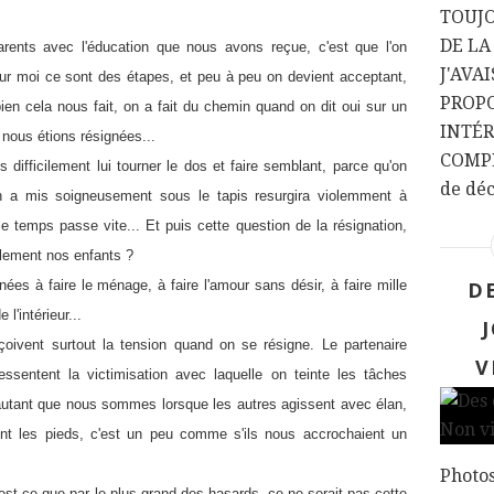
TOUJ
DE LA
ents avec l'éducation que nous avons reçue, c'est que l'on
J'AVA
ur moi ce sont des étapes, et peu à peu on devient acceptant,
PROPO
bien cela nous fait, on a fait du chemin quand on dit oui sur un
INTÉR
 nous étions résignées...
COMPL
 difficilement lui tourner le dos et faire semblant, parce qu'on
de décr
on a mis soigneusement sous le tapis resurgira violemment à
 le temps passe vite... Et puis cette question de la résignation,
lement nos enfants ?
s à faire le ménage, à faire l'amour sans désir, à faire mille
D
l'intérieur...
oivent surtout la tension quand on se résigne. Le partenaire
V
essentent la victimisation avec laquelle on teinte les tâches
autant que nous sommes lorsque les autres agissent avec élan,
nent les pieds, c'est un peu comme s'ils nous accrochaient un
Photos
 est-ce que par le plus grand des hasards, ce ne serait pas cette