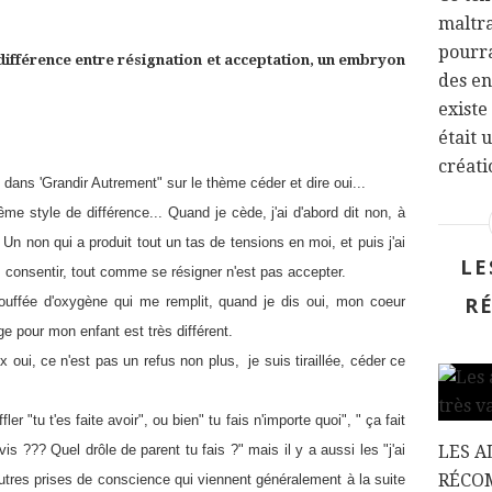
maltra
pourra
 différence entre résignation et acceptation, un embryon
des en
existe
était 
créatio
e dans 'Grandir Autrement" sur le thème céder et dire oui...
e style de différence... Quand je cède, j'ai d'abord dit non, à
. Un non qui a produit tout un tas de tensions en moi, et puis j'ai
LE
as consentir, tout comme se résigner n'est pas accepter.
R
ouffée d'oxygène qui me remplit, quand je dis oui, mon coeur
age pour mon enfant est très différent.
 oui, ce n'est pas un refus non plus, je suis tiraillée, céder ce
r "tu t'es faite avoir", ou bien" tu fais n'importe quoi", " ça fait
s ??? Quel drôle de parent tu fais ?" mais il y a aussi les "j'ai
LES A
RÉCO
autres prises de conscience qui viennent généralement à la suite