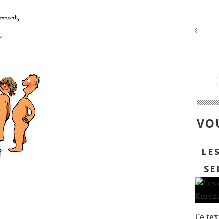
VOU
LE
SE
Ce tex