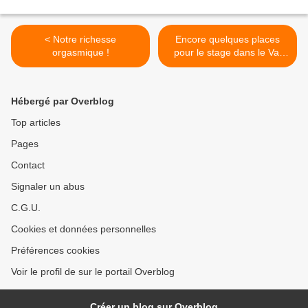
< Notre richesse
Encore quelques places
orgasmique !
pour le stage dans le Val
d'Oise, le week end
prochain... >
Hébergé par Overblog
Top articles
Pages
Contact
Signaler un abus
C.G.U.
Cookies et données personnelles
Préférences cookies
Voir le profil de sur le portail Overblog
Créer un blog sur Overblog