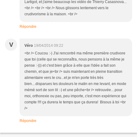
Lartigot, et j'aime beaucoup les vidéo de Thierry Casasnova...
<br /> <br /> <br /> Nous glissons lentement vers le
crudivorisme à la maison. <br />
Répondre
V
Véro
19/04/2014 09:22
<br /> Coucou :-) J'ai rencontré ma même première crudivore
que toi (celle qui se reconnaîtra, nous pensons à la même je
pense :-))) et c'est bien grâce à elle que l'idée a fait son
chemin, et que je<br /> suis maintenant en pleine transition
alimentaire vers le cru...et je m'en porte très très
bien....disparues les douleurs le matin en me levant, en mode
mémé sort de son lit :-) et une pêche<br /> retrouvée....pour
moi, orthorexie ou pas, peu importe, c'est mon expérience qui
compte !!!! ça durera le temps que ça durera! Bisous à toi <br
/>
Répondre