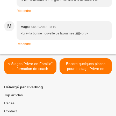
/> PS: vous rendriez un grand service à la nation!<br />
Répondre
M
Magali
06/02/2013 10:19
<br /> la bonne nouvelle de la journée :))))<br />
Répondre
< Stages "Vivre en Famille"
Encore quelques places
et formation de coach
pour le stage "Vivre en
parental à Gap
famille" à Lyon >
Hébergé par Overblog
Top articles
Pages
Contact