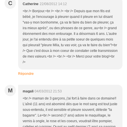
C
Catherine
22/08/2012 14:12
<br /> Bonjour.<br /> <br /> <br /> Depuis que mon fils est
bébé, je l'encourage à pleurer quand il pleure en lui disant
"vas-y mon bonhomme, ça va te faire du bien de pleurer, ça
ira mieux après", ou des phrases de ce genre, au<br /> grand
étonnement des mon entourage. Il a désormais 6 ans. L'autre
jour, je l'ai entendu dire à sa petite soeur de quelques mois
qui pleurait "pleure Mila, tu vas voir, ça va te faire du bien"!<br
/> Que c'est doux à mon coeur de constater cette transmission
de mes valeurs.<br /> <br /> <br /> Merci pour votre blog!<br
/>
Répondre
M
magali
04/03/2012 21:53
<br /> maman de 3 garçons, j'ai fort à faire dans ce domaine!!
L'aîné (11 ans) est abominé dès que le mot sang est tout juste
sous-entendu, il est sensible et pleure souvent, déteste "la
bagarre". Le<br /> second (7 ans) adore le maquillage, le
vernis à ongle, le rose et les coeurs, voudrait être pompier,
cafetier et cuisinier. Quant au petit dernier (2 ans) sa passion