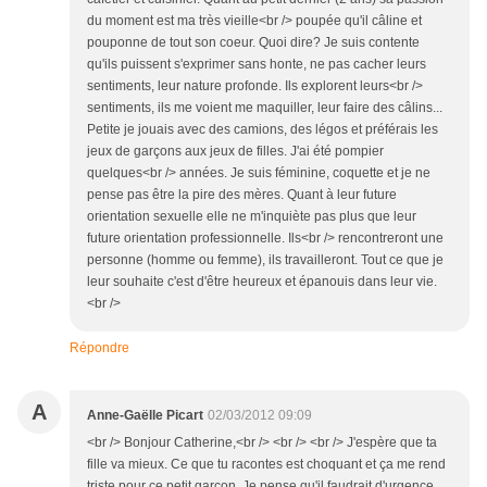
du moment est ma très vieille<br /> poupée qu'il câline et
pouponne de tout son coeur. Quoi dire? Je suis contente
qu'ils puissent s'exprimer sans honte, ne pas cacher leurs
sentiments, leur nature profonde. Ils explorent leurs<br />
sentiments, ils me voient me maquiller, leur faire des câlins...
Petite je jouais avec des camions, des légos et préférais les
jeux de garçons aux jeux de filles. J'ai été pompier
quelques<br /> années. Je suis féminine, coquette et je ne
pense pas être la pire des mères. Quant à leur future
orientation sexuelle elle ne m'inquiète pas plus que leur
future orientation professionnelle. Ils<br /> rencontreront une
personne (homme ou femme), ils travailleront. Tout ce que je
leur souhaite c'est d'être heureux et épanouis dans leur vie.
<br />
Répondre
A
Anne-Gaëlle Picart
02/03/2012 09:09
<br /> Bonjour Catherine,<br /> <br /> <br /> J'espère que ta
fille va mieux. Ce que tu racontes est choquant et ça me rend
triste pour ce petit garçon. Je pense qu'il faudrait d'urgence