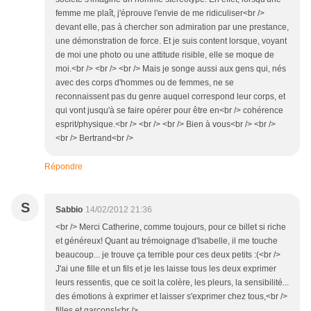
femme me plaît, j'éprouve l'envie de me ridiculiser<br />
devant elle, pas à chercher son admiration par une prestance,
une démonstration de force. Et je suis content lorsque, voyant
de moi une photo ou une attitude risible, elle se moque de
moi.<br /> <br /> <br /> Mais je songe aussi aux gens qui, nés
avec des corps d'hommes ou de femmes, ne se
reconnaissent pas du genre auquel correspond leur corps, et
qui vont jusqu'à se faire opérer pour être en<br /> cohérence
esprit/physique.<br /> <br /> <br /> Bien à vous<br /> <br />
<br /> Bertrand<br />
Répondre
S
Sabbio
14/02/2012 21:36
<br /> Merci Catherine, comme toujours, pour ce billet si riche
et généreux! Quant au trémoignage d'Isabelle, il me touche
beaucoup... je trouve ça terrible pour ces deux petits :(<br />
J'ai une fille et un fils et je les laisse tous les deux exprimer
leurs ressentis, que ce soit la colère, les pleurs, la sensibilité...
des émotions à exprimer et laisser s'exprimer chez tous,<br />
filles et garçons!<br />