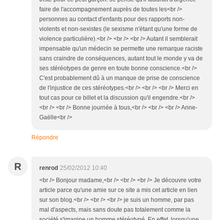
faire de l'accompagnement auprès de toutes les<br />
personnes au contact d'enfants pour des rapports non-
violents et non-sexistes (le sexisme n'étant qu'une forme de
violence particulière).<br /> <br /> <br /> Autant il semblerait
impensable qu'un médecin se permette une remarque raciste
sans craindre de conséquences, autant tout le monde y va de
ses stéréotypes de genre en toute bonne conscience.<br />
C'est probablement dû à un manque de prise de conscience
de l'injustice de ces stéréotypes.<br /> <br /> <br /> Merci en
tout cas pour ce billet et la discussion qu'il engendre.<br />
<br /> <br /> Bonne journée à tous,<br /> <br /> <br /> Anne-
Gaëlle<br />
Répondre
R
renrod
25/02/2012 10:40
<br /> Bonjour madame,<br /> <br /> <br /> Je découvre votre
article parce qu'une amie sur ce site a mis cet article en lien
sur son blog.<br /> <br /> <br /> je suis un homme, par pas
mal d'aspects, mais sans doute pas totalement comme la
société s'imagine un homme stéréotypé. En effet, lorsqu'une