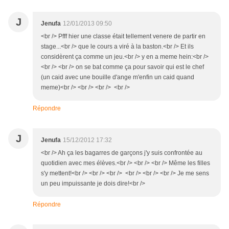
J
Jenufa
12/01/2013 09:50
<br /> Pfff hier une classe était tellement venere de partir en
stage...<br /> que le cours a viré à la baston.<br /> Et ils
considèrent ça comme un jeu.<br /> y en a meme hein:<br />
<br /> <br /> on se bat comme ça pour savoir qui est le chef
(un caid avec une bouille d'ange m'enfin un caid quand
meme)<br /> <br /> <br /> <br />
Répondre
J
Jenufa
15/12/2012 17:32
<br /> Ah ça les bagarres de garçons j'y suis confrontée au
quotidien avec mes élèves.<br /> <br /> <br /> Même les filles
s'y mettent!<br /> <br /> <br /> <br /> <br /> <br /> Je me sens
un peu impuissante je dois dire!<br />
Répondre