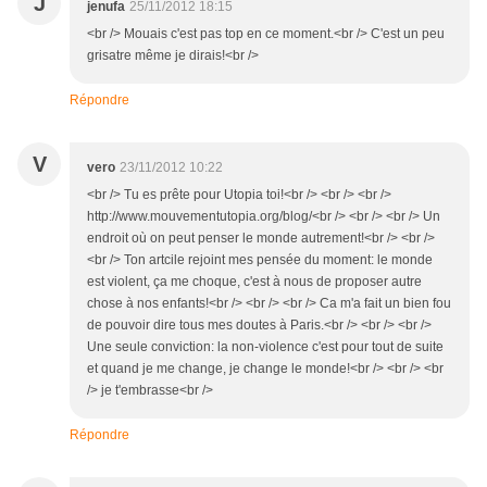
J
jenufa
25/11/2012 18:15
<br /> Mouais c'est pas top en ce moment.<br /> C'est un peu
grisatre même je dirais!<br />
Répondre
V
vero
23/11/2012 10:22
<br /> Tu es prête pour Utopia toi!<br /> <br /> <br />
http://www.mouvementutopia.org/blog/<br /> <br /> <br /> Un
endroit où on peut penser le monde autrement!<br /> <br />
<br /> Ton artcile rejoint mes pensée du moment: le monde
est violent, ça me choque, c'est à nous de proposer autre
chose à nos enfants!<br /> <br /> <br /> Ca m'a fait un bien fou
de pouvoir dire tous mes doutes à Paris.<br /> <br /> <br />
Une seule conviction: la non-violence c'est pour tout de suite
et quand je me change, je change le monde!<br /> <br /> <br
/> je t'embrasse<br />
Répondre