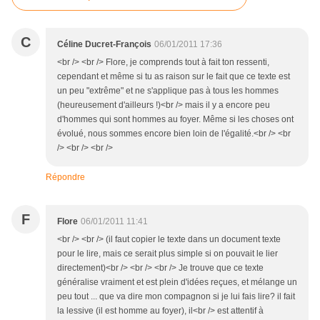
C
Céline Ducret-François
06/01/2011 17:36
<br /> <br /> Flore, je comprends tout à fait ton ressenti,
cependant et même si tu as raison sur le fait que ce texte est
un peu "extrême" et ne s'applique pas à tous les hommes
(heureusement d'ailleurs !)<br /> mais il y a encore peu
d'hommes qui sont hommes au foyer. Même si les choses ont
évolué, nous sommes encore bien loin de l'égalité.<br /> <br
/> <br /> <br />
Répondre
F
Flore
06/01/2011 11:41
<br /> <br /> (il faut copier le texte dans un document texte
pour le lire, mais ce serait plus simple si on pouvait le lier
directement)<br /> <br /> <br /> Je trouve que ce texte
généralise vraiment et est plein d'idées reçues, et mélange un
peu tout ... que va dire mon compagnon si je lui fais lire? il fait
la lessive (il est homme au foyer), il<br /> est attentif à