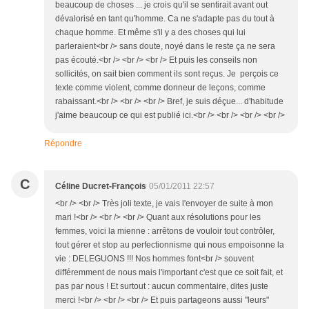
beaucoup de choses ... je crois qu'il se sentirait avant out
dévalorisé en tant qu'homme. Ca ne s'adapte pas du tout à
chaque homme. Et même s'il y a des choses qui lui
parleraient<br /> sans doute, noyé dans le reste ça ne sera
pas écouté.<br /> <br /> <br /> Et puis les conseils non
sollicités, on sait bien comment ils sont reçus. Je perçois ce
texte comme violent, comme donneur de leçons, comme
rabaissant.<br /> <br /> <br /> Bref, je suis déçue... d'habitude
j'aime beaucoup ce qui est publié ici.<br /> <br /> <br /> <br />
Répondre
C
Céline Ducret-François
05/01/2011 22:57
<br /> <br /> Très joli texte, je vais l'envoyer de suite à mon
mari !<br /> <br /> <br /> Quant aux résolutions pour les
femmes, voici la mienne : arrêtons de vouloir tout contrôler,
tout gérer et stop au perfectionnisme qui nous empoisonne la
vie : DELEGUONS !!! Nos hommes font<br /> souvent
différemment de nous mais l'important c'est que ce soit fait, et
pas par nous ! Et surtout : aucun commentaire, dites juste
merci !<br /> <br /> <br /> Et puis partageons aussi "leurs"