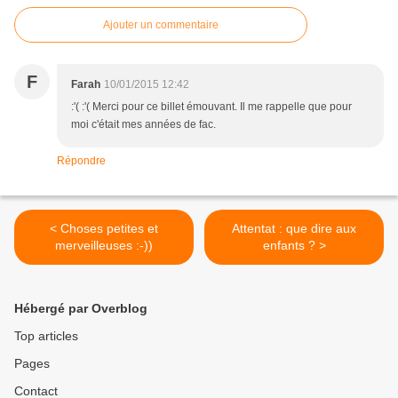
Ajouter un commentaire
F
Farah
10/01/2015 12:42
:'( :'( Merci pour ce billet émouvant. Il me rappelle que pour
moi c'était mes années de fac.
Répondre
< Choses petites et
Attentat : que dire aux
merveilleuses :-))
enfants ? >
Hébergé par Overblog
Top articles
Pages
Contact