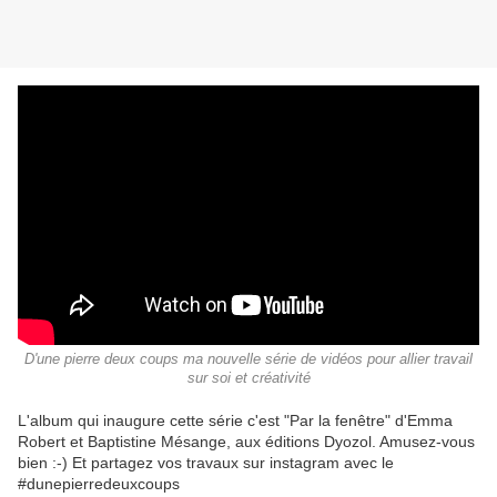
D'une pierre deux coups ma nouvelle série de vidéos pour allier travail
sur soi et créativité
L'album qui inaugure cette série c'est "Par la fenêtre" d'Emma
Robert et Baptistine Mésange, aux éditions Dyozol. Amusez-vous
bien :-) Et partagez vos travaux sur instagram avec le
#dunepierredeuxcoups