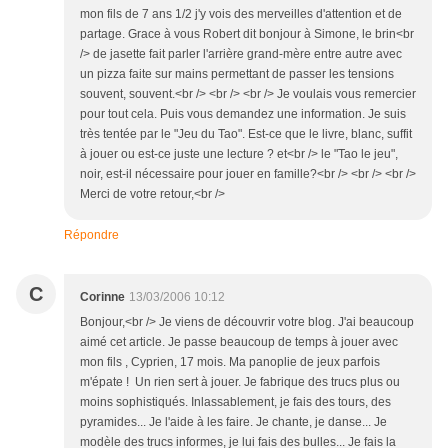
mon fils de 7 ans 1/2 j'y vois des merveilles d'attention et de
partage. Grace à vous Robert dit bonjour à Simone, le brin<br
/> de jasette fait parler l'arrière grand-mère entre autre avec
un pizza faite sur mains permettant de passer les tensions
souvent, souvent.<br /> <br /> <br /> Je voulais vous remercier
pour tout cela. Puis vous demandez une information. Je suis
très tentée par le "Jeu du Tao". Est-ce que le livre, blanc, suffit
à jouer ou est-ce juste une lecture ? et<br /> le "Tao le jeu",
noir, est-il nécessaire pour jouer en famille?<br /> <br /> <br />
Merci de votre retour,<br />
Répondre
C
Corinne
13/03/2006 10:12
Bonjour,<br /> Je viens de découvrir votre blog. J'ai beaucoup
aimé cet article. Je passe beaucoup de temps à jouer avec
mon fils , Cyprien, 17 mois. Ma panoplie de jeux parfois
m'épate ! Un rien sert à jouer. Je fabrique des trucs plus ou
moins sophistiqués. Inlassablement, je fais des tours, des
pyramides... Je l'aide à les faire. Je chante, je danse... Je
modèle des trucs informes, je lui fais des bulles... Je fais la