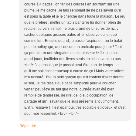
course à 4 pattes, on fait des courses en soufflant sur une
plume, je me cache. Je fais semblant de ne pas savoir qu'il
est sous la table et je le cherche dans toute la maison.. Le jeu
que je préfère : mettre un tapis par terre lui donner plein de
récipient divers, remplir le plus grand de brisures de riz, y
cacher quelques grosses pâtes et je l'observe ou je joue
comme lui... Ensuite quand, je passe l'aspirateur ou le balai
pour le nettoyage, c'est encore un prétexte pour jouer ! Tout
ça peut durer une vingtaine de minutes.<br /> Je le laisse
aussi jouer, feuilleter des livres seuls en l'observant ou pas.
<br /> Je pensai que je passai peut-être trop de temps... et
qu'il me solliciter beaucoup à cause de ça ! Mais votre article
m'a rassuré. J'ai un petit garçon qui est content d'aller dormir
le soir. Je me disais que cette simplicité pour le coucher
venait peut-être du fait que notre journée avait été bien
remplie de tendresse, de rire, de joie, d'occupation, de
partage et qu'il savait que je suis présente à tout moment.
Enfin, j'essaye ! Il est épanoui, très sociable et joyeux, et c'est
pour moi l'essentiel. <br /> <br />
Répondre