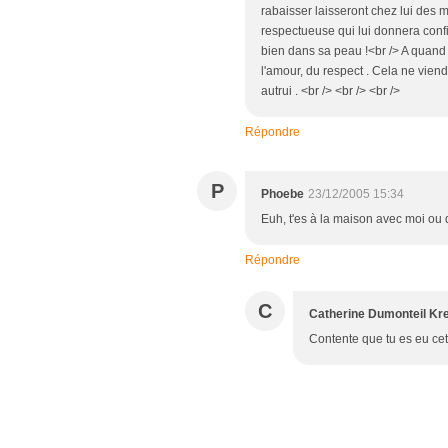
rabaisser laisseront chez lui des 
respectueuse qui lui donnera confia
bien dans sa peau !<br /> A quand u
l'amour, du respect . Cela ne viend
autrui . <br /> <br /> <br />
Répondre
P
Phoebe
23/12/2005 15:34
Euh, t'es à la maison avec moi ou 
Répondre
C
Catherine Dumonteil Kr
Contente que tu es eu cett