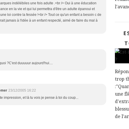
marques indélébiles une fois adulte .<br /> Oui à une éducation
l'avan
nce en la vie et qui lui permettra d'être un adulte épanoui et
ne loi contre la fessée !<br /> Tout ce qu'un enfant a besoin c de
rait jamais à l'idée à un enfant respecté, aimé de faire du mal à
E
T
quoi ?C'est duuuuur aujourd'hui....
Répon
trop t
:"Qua
emer
23/12/2005 16:22
une fl
e impression, et là tu vois je pense à toi du coup...
d'extr
blessu
de l'a