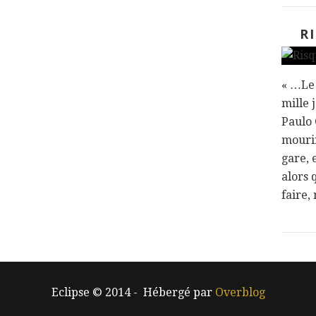
R
« …Le 
mille 
Paulo 
mourir
gare, 
alors 
faire, 
Eclipse © 2014 - Hébergé par
Overblog