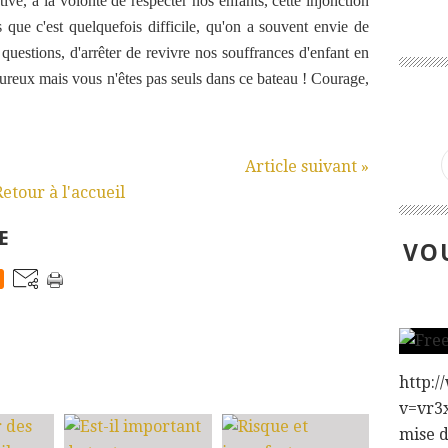
ve, à la volonté de respecter nos enfants, cette injonction
s que c'est quelquefois difficile, qu'on a souvent envie de
 questions, d'arrêter de revivre nos souffrances d'enfant en
oureux mais vous n'êtes pas seuls dans ce bateau ! Courage,
Article suivant »
Retour à l'accueil
E
VOU
:
http:
v=vr3x
mise 