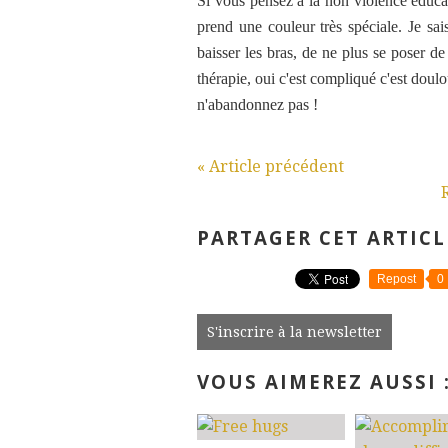
Si vous pensez à la non violence éducati
prend une couleur très spéciale. Je sai
baisser les bras, de ne plus se poser de
thérapie, oui c'est compliqué c'est doul
n'abandonnez pas !
« Article précédent
PARTAGER CET ARTICL
Repost
0
S'inscrire à la newsletter
VOUS AIMEREZ AUSSI 