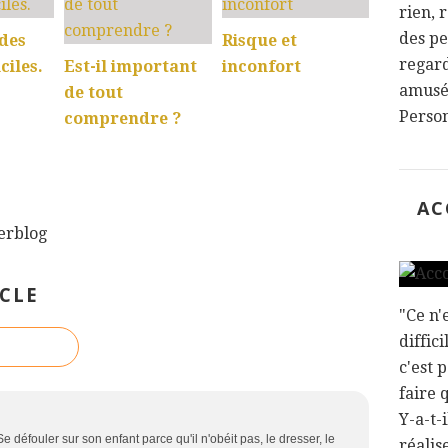
rien, r
des pe
des
Risque et
regard
ciles.
Est-il important
inconfort
amusée
de tout
Person
comprendre ?
AC
verblog
CLE
"Ce n'
diffic
c'est 
faire 
Y-a-t-
Se défouler sur son enfant parce qu'il n'obéit pas, le dresser, le
réalis