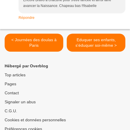
Encore Bravo à chacune pour s'être lancée et ainsi faire
avancer la Naissance. Chapeau bas !!!Isabelle
Répondre
< Journées des doulas à
Eduquer ses enfants,
Paris
s'éduquer soi-même >
Hébergé par Overblog
Top articles
Pages
Contact
Signaler un abus
C.G.U.
Cookies et données personnelles
Préférences cookies