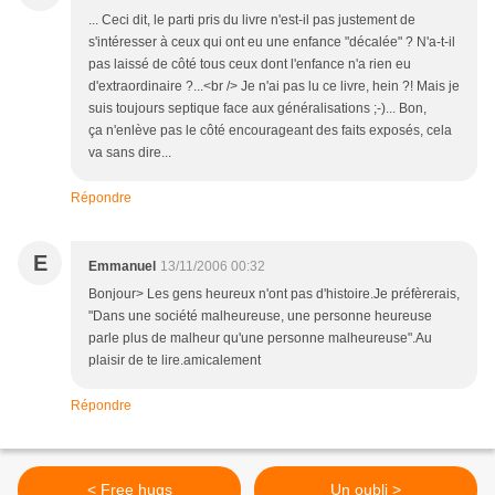
... Ceci dit, le parti pris du livre n'est-il pas justement de
s'intéresser à ceux qui ont eu une enfance "décalée" ? N'a-t-il
pas laissé de côté tous ceux dont l'enfance n'a rien eu
d'extraordinaire ?...<br /> Je n'ai pas lu ce livre, hein ?! Mais je
suis toujours septique face aux généralisations ;-)... Bon,
ça n'enlève pas le côté encourageant des faits exposés, cela
va sans dire...
Répondre
E
Emmanuel
13/11/2006 00:32
Bonjour> Les gens heureux n'ont pas d'histoire.Je préfèrerais,
"Dans une société malheureuse, une personne heureuse
parle plus de malheur qu'une personne malheureuse".Au
plaisir de te lire.amicalement
Répondre
< Free hugs
Un oubli >