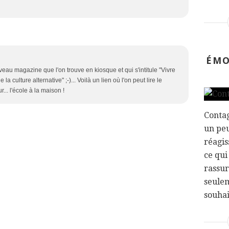
ÉMO
veau magazine que l'on trouve en kiosque et qui s'intitule "Vivre
 culture alternative" ;-)... Voilà un lien où l'on peut lire le
... l'école à la maison !
Contag
un peu
réagis
ce qui
rassur
seule
souhai