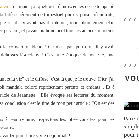
la vie"
en main, j'ai quelques réminiscences de ce temps où
dait désespérément ce trimestriel pour y puiser réconforts,
ue où il n'y avait pas d' internet, mon abonnement était
ec passion, et j'avais pratiquement tous les anciens numéros
 la couverture bleue ! Ce n'est pas peu dire, il y avait
e richesses là-dedans ! C'est une époque de ma vie, une
VOU
t la vie" et le diffuse, c'est là que je le trouve. Hier, j'ai
joli mandala coloré représentant parents et enfants... Et à
 article de Jeannette ! Elle évoque ses lectures du moment,
onclusion c'est le titre de mon petit article : "On est des
Parent
s à leur rythme, respectons-les, observons-les pour les
simpl
besoins.
pour m
availler pour faire vivre ce journal !