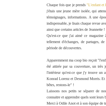
Chaque fois que je prends
"L'enfant et 
j'étais une jeune mère isolée, qui atten
témoignages, informations. A une époq
indispensable, je lisais chaque revue av
ainsi que certains articles de Jeannette !
Qu'est-ce que j'ai aimé ce magazine à
tellement d'échanges, de partages, d
période de découvertes.
Apparemment ma coop bio reçoit "l'enfant e
été attirée par sa couverture, un très 
l'intérieur qu'est-ce que j'y trouve un
Konrad Lorenz et Desmond Morris. Et sa c
bêtes, restons-le" !
Laissons nos petits se séparer de nou
connaitre et apprendre quels sont leurs 
Merci à Odile Anot et à son équipe de tr