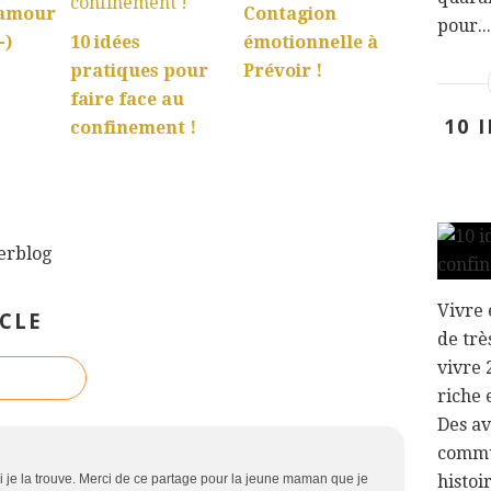
'amour
Contagion
pour...
-)
10 idées
émotionnelle à
pratiques pour
Prévoir !
faire face au
10 
confinement !
verblog
Vivre 
CLE
de trè
vivre 
riche 
Des av
commu
 si je la trouve. Merci de ce partage pour la jeune maman que je
histoi