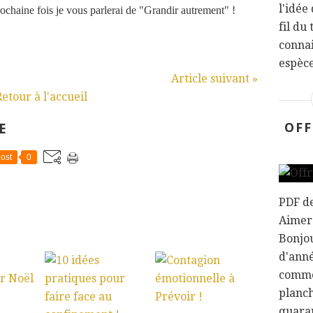
l'idée
rochaine fois je vous parlerai de "Grandir autrement" !
fil du
connai
espèce
Article suivant »
Retour à l'accueil
OFF
E
ost
0
PDF d
Aimer
:
Bonjou
d'anné
comme
planch
quaran