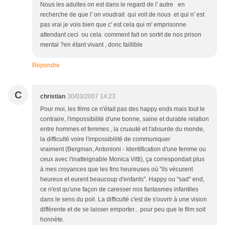
Nous les adultes on est dans le regard de l' autre en
recherche de que l' on voudrait qui voit de nous et qui n' est
pas vrai je vois bien que c' est cela qui m' emprisonne
attendant ceci ou cela comment fait on sortrt de nos prison
mental ?en étant vivant , donc faillible
Répondre
C
christian
30/03/2007 14:23
Pour moi, les films ce n'était pas des happy ends mais tout le
contraire, l'impossibilité d'une bonne, saine et durable relation
entre hommes et femmes , la cruauté et l'absurde du monde,
la difficulté voire l'impossibilité de communiquer
vraiment (Bergman, Antonioni - Identification d'une femme ou
ceux avec l'inatteignable Monica Vitti), ça correspondait plus
à mes croyances que les fins heureuses où "ils vécurent
heureux et eurent beaucoup d'enfants". Happy ou "sad" end,
ce n'est qu'une façon de caresser nos fantasmes infantiles
dans le sens du poil. La difficulté c'est de s'ouvrir à une vision
différente et de se laisser emporter... pour peu que le film soit
honnète.