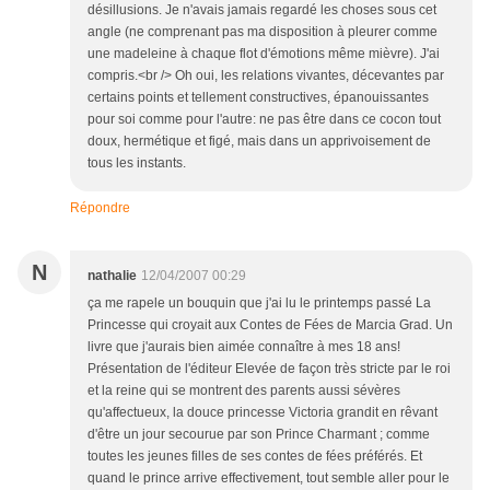
désillusions. Je n'avais jamais regardé les choses sous cet
angle (ne comprenant pas ma disposition à pleurer comme
une madeleine à chaque flot d'émotions même mièvre). J'ai
compris.<br /> Oh oui, les relations vivantes, décevantes par
certains points et tellement constructives, épanouissantes
pour soi comme pour l'autre: ne pas être dans ce cocon tout
doux, hermétique et figé, mais dans un apprivoisement de
tous les instants.
Répondre
N
nathalie
12/04/2007 00:29
ça me rapele un bouquin que j'ai lu le printemps passé La
Princesse qui croyait aux Contes de Fées de Marcia Grad. Un
livre que j'aurais bien aimée connaître à mes 18 ans!
Présentation de l'éditeur Elevée de façon très stricte par le roi
et la reine qui se montrent des parents aussi sévères
qu'affectueux, la douce princesse Victoria grandit en rêvant
d'être un jour secourue par son Prince Charmant ; comme
toutes les jeunes filles de ses contes de fées préférés. Et
quand le prince arrive effectivement, tout semble aller pour le