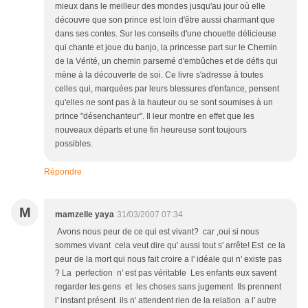
mieux dans le meilleur des mondes jusqu'au jour où elle
découvre que son prince est loin d'être aussi charmant que
dans ses contes. Sur les conseils d'une chouette délicieuse
qui chante et joue du banjo, la princesse part sur le Chemin
de la Vérité, un chemin parsemé d'embûches et de défis qui
mène à la découverte de soi. Ce livre s'adresse à toutes
celles qui, marquées par leurs blessures d'enfance, pensent
qu'elles ne sont pas à la hauteur ou se sont soumises à un
prince "désenchanteur". Il leur montre en effet que les
nouveaux départs et une fin heureuse sont toujours
possibles.
Répondre
M
mamzelle yaya
31/03/2007 07:34
Avons nous peur de ce qui est vivant? car ,oui si nous
sommes vivant cela veut dire qu' aussi tout s' arrête! Est ce la
peur de la mort qui nous fait croire a l' idéale qui n' existe pas
? La perfection n' est pas véritable Les enfants eux savent
regarder les gens et les choses sans jugement Ils prennent
l' instant présent ils n' attendent rien de la relation a l' autre