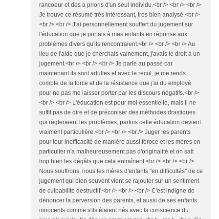
rancoeur et des a prioris d'un seul individu.<br /> <br /> <br />
Je trouve ce résumé très intéressant, très bien analysé.<br />
<br /> <br /> J'ai personnellement souffert du jugement sur
l'éducation que je portais à mes enfants en réponse aux
problèmes divers qu'ils rencontraient.<br /> <br /> <br /> Au
lieu de l'aide que je cherchais vainement, j'avais le droit à un
jugement.<br /> <br /> <br /> Je parle au passé car
maintenant ils sont adultes et avec le recul, je me rends
compte de la force et de la résistance que j'ai du employé
pour ne pas me laisser porter par les discours négatifs.<br />
<br /> <br /> L'éducation est pour moi essentielle, mais il ne
suffit pas de dire et de préconiser des méthodes drastiques
qui régleraient les problèmes, parfois cette éducation devient
vraiment particulière.<br /> <br /> <br /> Juger les parents
pour leur inefficacité de manière aussi féroce et les mères en
particulier n'a malheureusement pas d'originalité et on sait
trop bien les dégâts que cela entraînent.<br /> <br /> <br />
Nous souffrons, nous les mères d'enfants "en difficultés" de ce
jugement qui bien souvent vient se rajouter sur un sentiment
de culpabilité destructif.<br /> <br /> <br /> C'est indigne de
dénoncer la perversion des parents, et aussi de ses enfants
innocents comme s'ils étaient nés avec la conscience du