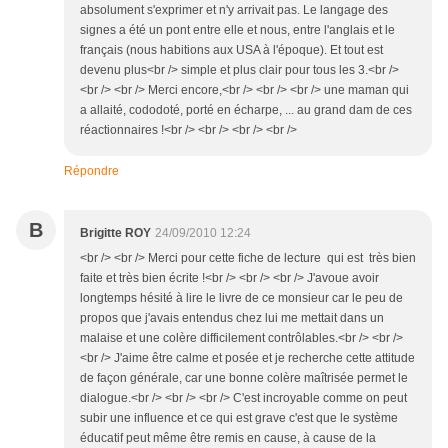
absolument s'exprimer et n'y arrivait pas. Le langage des
signes a été un pont entre elle et nous, entre l'anglais et le
français (nous habitions aux USA à l'époque). Et tout est
devenu plus<br /> simple et plus clair pour tous les 3.<br />
<br /> <br /> Merci encore,<br /> <br /> <br /> une maman qui
a allaité, cododoté, porté en écharpe, ... au grand dam de ces
réactionnaires !<br /> <br /> <br /> <br />
Répondre
B
Brigitte ROY
24/09/2010 12:24
<br /> <br /> Merci pour cette fiche de lecture qui est très bien
faite et très bien écrite !<br /> <br /> <br /> J'avoue avoir
longtemps hésité à lire le livre de ce monsieur car le peu de
propos que j'avais entendus chez lui me mettait dans un
malaise et une colère difficilement contrôlables.<br /> <br />
<br /> J'aime être calme et posée et je recherche cette attitude
de façon générale, car une bonne colère maîtrisée permet le
dialogue.<br /> <br /> <br /> C'est incroyable comme on peut
subir une influence et ce qui est grave c'est que le système
éducatif peut même être remis en cause, à cause de la