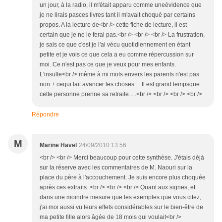
un jour, à la radio, il m'était apparu comme uneévidence que
je ne lirais pasces livres tant il m'avait choqué par certains
propos. A la lecture de<br /> cette fiche de lecture, il est
certain que je ne le ferai pas.<br /> <br /> <br /> La frustration,
je sais ce que c'est je l'ai vécu quotidiennement en étant
petite et je vois ce que cela a eu comme répercussion sur
moi. Ce n'est pas ce que je veux pour mes enfants.
L'insulte<br /> même à mi mots envers les parents n'est pas
non + cequi fait avancer les choses.... Il est grand tempsque
cette personne prenne sa retraite.....<br /> <br /> <br /> <br />
Répondre
M
Marine Havel
24/09/2010 13:56
<br /> <br /> Merci beaucoup pour cette synthèse. J'étais déjà
sur la réserve avec les commentaires de M. Naouri sur la
place du père à l'accouchement. Je suis encore plus choquée
après ces extraits. <br /> <br /> <br /> Quant aux signes, et
dans une moindre mesure que les exemples que vous citez,
j'ai moi aussi vu leurs effets considérables sur le bien-être de
ma petite fille alors âgée de 18 mois qui voulait<br />