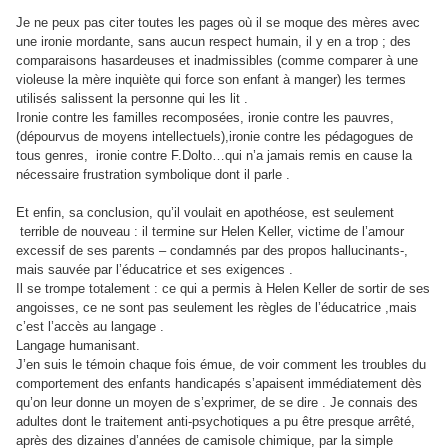
Je ne peux pas citer toutes les pages où il se moque des mères avec
une ironie mordante, sans aucun respect humain, il y en a trop ; des
comparaisons hasardeuses et inadmissibles (comme comparer à une
violeuse la mère inquiète qui force son enfant à manger) les termes
utilisés salissent la personne qui les lit .
Ironie contre les familles recomposées, ironie contre les pauvres,
(dépourvus de moyens intellectuels),ironie contre les pédagogues de
tous genres, ironie contre F.Dolto…qui n’a jamais remis en cause la
nécessaire frustration symbolique dont il parle .
Et enfin, sa conclusion, qu’il voulait en apothéose, est seulement
terrible de nouveau : il termine sur Helen Keller, victime de l’amour
excessif de ses parents – condamnés par des propos hallucinants-,
mais sauvée par l’éducatrice et ses exigences .
Il se trompe totalement : ce qui a permis à Helen Keller de sortir de ses
angoisses, ce ne sont pas seulement les règles de l’éducatrice ,mais
c’est l’accès au langage .
Langage humanisant.
J’en suis le témoin chaque fois émue, de voir comment les troubles du
comportement des enfants handicapés s’apaisent immédiatement dès
qu’on leur donne un moyen de s’exprimer, de se dire . Je connais des
adultes dont le traitement anti-psychotiques a pu être presque arrêté,
après des dizaines d’années de camisole chimique, par la simple