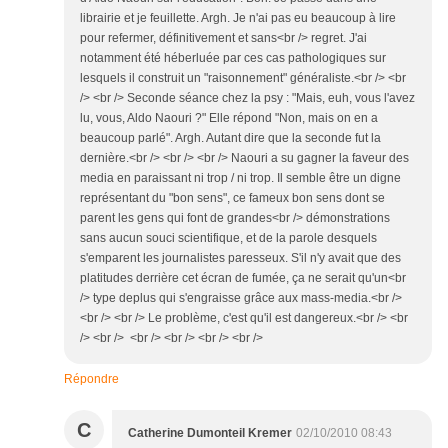
librairie et je feuillette. Argh. Je n'ai pas eu beaucoup à lire
pour refermer, définitivement et sans<br /> regret. J'ai
notamment été héberluée par ces cas pathologiques sur
lesquels il construit un "raisonnement" généraliste.<br /> <br
/> <br /> Seconde séance chez la psy : "Mais, euh, vous l'avez
lu, vous, Aldo Naouri ?" Elle répond "Non, mais on en a
beaucoup parlé". Argh. Autant dire que la seconde fut la
dernière.<br /> <br /> <br /> Naouri a su gagner la faveur des
media en paraissant ni trop / ni trop. Il semble être un digne
représentant du "bon sens", ce fameux bon sens dont se
parent les gens qui font de grandes<br /> démonstrations
sans aucun souci scientifique, et de la parole desquels
s'emparent les journalistes paresseux. S'il n'y avait que des
platitudes derrière cet écran de fumée, ça ne serait qu'un<br
/> type deplus qui s'engraisse grâce aux mass-media.<br />
<br /> <br /> Le problème, c'est qu'il est dangereux.<br /> <br
/> <br /> <br /> <br /> <br /> <br />
Répondre
C
Catherine Dumonteil Kremer
02/10/2010 08:43