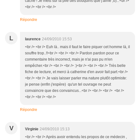
cache ! Je mets sur la pile des bouquins que j'aime ;o)...<br />
<br /> <br /> <br />
Répondre
L
laurence
24/09/2010 15:53
<br /> <br /> Euh là.. mais il faut le faire piquer cet homme là, il
souffre trop..!!<br /> <br /> <br /> Pardon pardon pour ce
commentaire très incorrect, mais je n'ai pas pu m'en
empêcher.<br /> <br /> <br /> :)<br /> <br /> <br /> Très belle
fiche de lecture, et merci à catherine d'en avoir fait part.<br />
<br /> <br /> Je vais laisser parler ma nature plutôt optimiste:
je pense (enfin j'espère) qu'un tel ouvrage ne peut
convaincre que des convaincus...<br /> <br /> <br /> <br />
<br /> <br /> <br />
Répondre
V
Virginie
24/09/2010 15:13
<br /> <br /> Après avoir entendu les propos de ce médecin ,