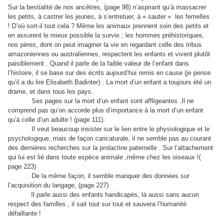
Sur la bestialité de nos ancêtres, (page 98) n’aspirant qu’à massacrer
les petits, à castrer les jeunes, à s’entretuer, à « sauter « les femelles
! D’où sort-il tout cela ? Même les animaux prennent soin des petits et
en assurent le mieux possible la survie ; les hommes préhistoriques,
nos pères, dont on peut imaginer la vie en regardant celle des tribus
amazoniennes ou australiennes, respectent les enfants et vivent plutôt
paisiblement . Quand il parle de la faible valeur de l’enfant dans
l’histoire, il se base sur des écrits aujourd’hui remis en cause (je pense
qu’il a du lire Elisabeth Badinter) . La mort d’un enfant a toujours été un
drame, et dans tous les pays.
Ses pages sur la mort d’un enfant sont affligeantes .Il ne
comprend pas qu’on accorde plus d’importance à la mort d’un enfant
qu’à celle d’un adulte ! (page 111).
Il veut beaucoup insister sur le lien entre le physiologique et le
psychologique, mais de façon caricaturale, il ne semble pas au courant
des dernières recherches sur la prolactine paternelle . Sur l’attachement
qui lui est lié dans toute espèce animale ,même chez les oiseaux !(
page 223)
De la même façon, il semble manquer des données sur
l’acquisition du langage, (page 227)
Il parle aussi des enfants handicapés, là aussi sans aucun
respect des familles , il sait tout sur tout et sauvera l’humanité
défaillante !