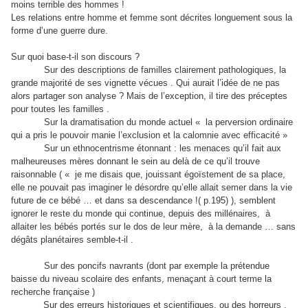
moins terrible des hommes !
Les relations entre homme et femme sont décrites longuement sous la
forme d’une guerre dure.
Sur quoi base-t-il son discours ?
Sur des descriptions de familles clairement pathologiques, la
grande majorité de ses vignette vécues . Qui aurait l’idée de ne pas
alors partager son analyse ? Mais de l’exception, il tire des préceptes
pour toutes les familles .
Sur la dramatisation du monde actuel « la perversion ordinaire
qui a pris le pouvoir manie l’exclusion et la calomnie avec efficacité »
Sur un ethnocentrisme étonnant : les menaces qu’il fait aux
malheureuses mères donnant le sein au delà de ce qu’il trouve
raisonnable ( « je me disais que, jouissant égoïstement de sa place,
elle ne pouvait pas imaginer le désordre qu’elle allait semer dans la vie
future de ce bébé … et dans sa descendance !( p.195) ), semblent
ignorer le reste du monde qui continue, depuis des millénaires, à
allaiter les bébés portés sur le dos de leur mère, à la demande … sans
dégâts planétaires semble-t-il .
Sur des poncifs navrants (dont par exemple la prétendue
baisse du niveau scolaire des enfants, menaçant à court terme la
recherche française )
Sur des erreurs historiques et scientifiques, ou des horreurs .