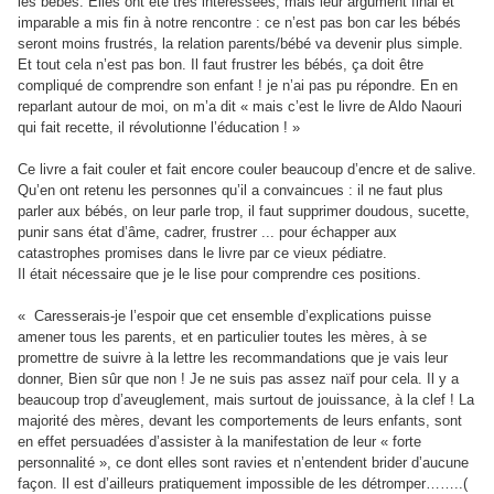
les bébés. Elles ont été très intéressées, mais leur argument final et
imparable a mis fin à notre rencontre : ce n’est pas bon car les bébés
seront moins frustrés, la relation parents/bébé va devenir plus simple.
Et tout cela n’est pas bon. Il faut frustrer les bébés, ça doit être
compliqué de comprendre son enfant ! je n’ai pas pu répondre. En en
reparlant autour de moi, on m’a dit « mais c’est le livre de Aldo Naouri
qui fait recette, il révolutionne l’éducation ! »
Ce livre a fait couler et fait encore couler beaucoup d’encre et de salive.
Qu’en ont retenu les personnes qu’il a convaincues : il ne faut plus
parler aux bébés, on leur parle trop, il faut supprimer doudous, sucette,
punir sans état d’âme, cadrer, frustrer ... pour échapper aux
catastrophes promises dans le livre par ce vieux pédiatre.
Il était nécessaire que je le lise pour comprendre ces positions.
« Caresserais-je l’espoir que cet ensemble d’explications puisse
amener tous les parents, et en particulier toutes les mères, à se
promettre de suivre à la lettre les recommandations que je vais leur
donner, Bien sûr que non ! Je ne suis pas assez naïf pour cela. Il y a
beaucoup trop d’aveuglement, mais surtout de jouissance, à la clef ! La
majorité des mères, devant les comportements de leurs enfants, sont
en effet persuadées d’assister à la manifestation de leur « forte
personnalité », ce dont elles sont ravies et n’entendent brider d’aucune
façon. Il est d’ailleurs pratiquement impossible de les détromper……..(