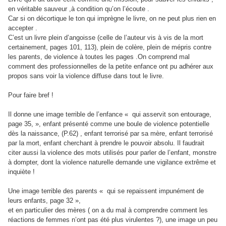
en véritable sauveur ,à condition qu’on l’écoute .
Car si on décortique le ton qui imprègne le livre, on ne peut plus rien en
accepter .
C’est un livre plein d’angoisse (celle de l’auteur vis à vis de la mort
certainement, pages 101, 113), plein de colère, plein de mépris contre
les parents, de violence à toutes les pages .On comprend mal
comment des professionnelles de la petite enfance ont pu adhérer aux
propos sans voir la violence diffuse dans tout le livre.
Pour faire bref !
Il donne une image terrible de l’enfance « qui asservit son entourage,
page 35, », enfant présenté comme une boule de violence potentielle
dès la naissance, (P.62) , enfant terrorisé par sa mère, enfant terrorisé
par la mort, enfant cherchant à prendre le pouvoir absolu. Il faudrait
citer aussi la violence des mots utilisés pour parler de l’enfant, monstre
à dompter, dont la violence naturelle demande une vigilance extrême et
inquiète !
Une image terrible des parents « qui se repaissent impunément de
leurs enfants, page 32 »,
et en particulier des mères ( on a du mal à comprendre comment les
réactions de femmes n’ont pas été plus virulentes ?), une image un peu