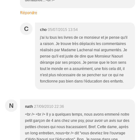
dénaturée...<br />
Répondre
C
cho
05/07/2015 13:54
j'ai lu tous les livres de ce monsieur et je pense qu'il
a raison. Je trouve très déplacés les commentaires
réalisés par Madame Lachenal mal argumentés. Je
pense qu'il est juste de dire que Monsieur Naouri
dérange par ses propos. Je pense que le bon sens
tout le monde en a assurément, une fois cela dit, il
n'est plus nécessaire de se pencher sur ce qui ne
fonctionne pas bien dans l'éducation des enfants.
N
nath
27/09/2010 22:36
<br /> <br /> Il y a quelques temps, nous avons emmené notre
petit garçon de 4 ans chez une psy, pour avoir un avis sur des
petites choses qui nous tracassaient. Bref. Cette dame, après
un long entretien, nous<br /> dit "vous devriez lire l'ouvrage
d'Aldo Naouri sur l'éducation". Bon. Je passe dans une