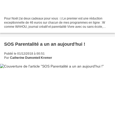
Pour Noël j'ai deux cadeaux pour vous :-) Le premier est une réduction
exceptionnelle de 46 euros sur chacun de mes programmes en ligne : W
comme WAHOU, journal créatif et parentalité Vivre avec ou sans école,
apprendre autrement. Entrer le code : offredenoel...
SOS Parentalité a un an aujourd'hui !
Publié le 01/12/2018 à 00:51
Par
Catherine Dumonteil Kremer