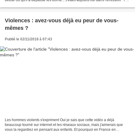
bêtise ou qu'il a dépassé les borne... J'étais aujourd'hui dans l'émission "7
milliards de voisins"...
Violences : avez-vous déjà eu peur de vous-
mêmes ?
Publié le 02/11/2018 à 07:43
Les hommes violents s'expriment Oui je sais que cette vidéo a déjà
beaucoup tourné sur internet et les réseaux sociaux, mais j'aimerais que
vous la regardiez en pensant aux enfants. Et pourquoi en France en
sommes-nous toujours là en ce qui concerne la...