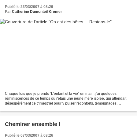
Publié le 23/03/2007 à 08:29
Par
Catherine Dumonteil Kremer
Chaque fois que je prends "L'enfant et la vie" en main, j'ai quelques
réminiscences de ce temps où j'étais une jeune mère isolée, qui attendait
désespérément ce trimestriel pour y puiser réconforts, témoignages,
informations. A une époque où il n'y avait...
Cheminer ensemble !
Publié le 07/03/2007 à 08:26