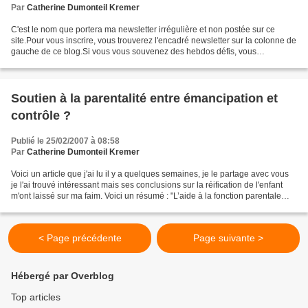
Par
Catherine Dumonteil Kremer
C'est le nom que portera ma newsletter irrégulière et non postée sur ce
site.Pour vous inscrire, vous trouverez l'encadré newsletter sur la colonne de
gauche de ce blog.Si vous vous souvenez des hebdos défis, vous
retrouverez un peu le même état d'esprit,...
Soutien à la parentalité entre émancipation et
contrôle ?
Publié le 25/02/2007 à 08:58
Par
Catherine Dumonteil Kremer
Voici un article que j'ai lu il y a quelques semaines, je le partage avec vous
je l'ai trouvé intéressant mais ses conclusions sur la réification de l'enfant
m'ont laissé sur ma faim. Voici un résumé : "L’aide à la fonction parentale
s’est structurée...
< Page précédente
Page suivante >
Hébergé par Overblog
Top articles