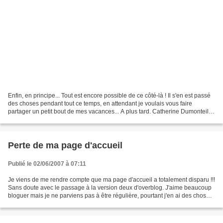
Enfin, en principe... Tout est encore possible de ce côté-là ! Il s'en est passé
des choses pendant tout ce temps, en attendant je voulais vous faire
partager un petit bout de mes vacances... A plus tard. Catherine Dumonteil
Kremer
Perte de ma page d'accueil
Publié le 02/06/2007 à 07:11
Je viens de me rendre compte que ma page d'accueil a totalement disparu !!!
Sans doute avec le passage à la version deux d'overblog. J'aime beaucoup
bloguer mais je ne parviens pas à être régulière, pourtant j'en ai des choses
à vous dire... Si quelqu'un...