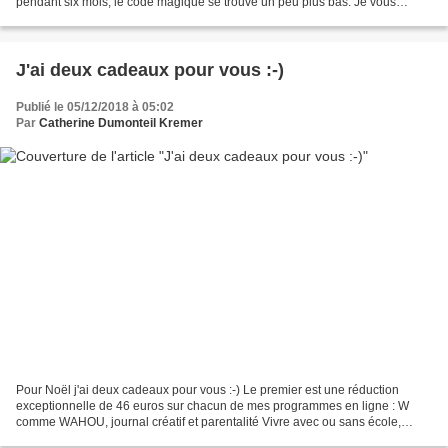
pendant six mois, le code magique se trouve un peu plus bas. Je vous
souhaite de bonnes fêtes de fin d'année...
J'ai deux cadeaux pour vous :-)
Publié le 05/12/2018 à 05:02
Par
Catherine Dumonteil Kremer
Pour Noël j'ai deux cadeaux pour vous :-) Le premier est une réduction
exceptionnelle de 46 euros sur chacun de mes programmes en ligne : W
comme WAHOU, journal créatif et parentalité Vivre avec ou sans école,
apprendre autrement. Entrer le code : offredenoel...