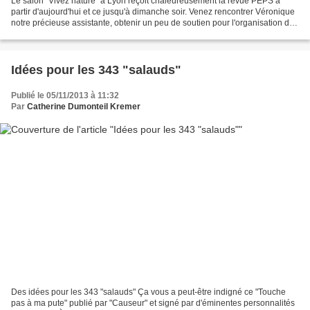
Le salon "Vivez nature" à Lyon reçoit chaleureusement la revue PEPS à
partir d'aujourd'hui et ce jusqu'à dimanche soir. Venez rencontrer Véronique
notre précieuse assistante, obtenir un peu de soutien pour l'organisation de
la journée de la non violence...
Idées pour les 343 "salauds"
Publié le 05/11/2013 à 11:32
Par
Catherine Dumonteil Kremer
Des idées pour les 343 "salauds" Ça vous a peut-être indigné ce "Touche
pas à ma pute" publié par "Causeur" et signé par d'éminentes personnalités