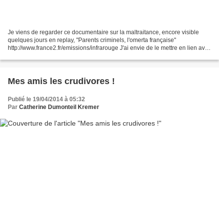
Je viens de regarder ce documentaire sur la maltraitance, encore visible
quelques jours en replay, "Parents criminels, l'omerta française"
http://www.france2.fr/emissions/infrarouge J'ai envie de le mettre en lien avec
celui que j'ai vu il y a quelques...
Mes amis les crudivores !
Publié le 19/04/2014 à 05:32
Par
Catherine Dumonteil Kremer