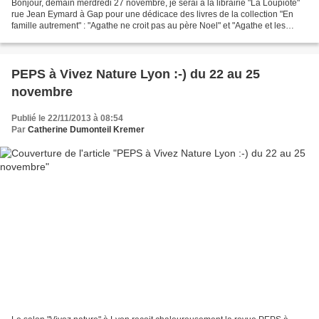
Bonjour, demain merdredi 27 novembre, je serai à la librairie "La Loupiote"
rue Jean Eymard à Gap pour une dédicace des livres de la collection "En
famille autrement" : "Agathe ne croit pas au père Noel" et "Agathe et les
petits bonheurs". Caroline et...
PEPS à Vivez Nature Lyon :-) du 22 au 25
novembre
Publié le 22/11/2013 à 08:54
Par
Catherine Dumonteil Kremer